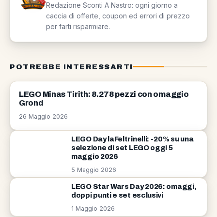
Redazione Sconti A Nastro: ogni giorno a
caccia di offerte, coupon ed errori di prezzo
per farti risparmiare.
POTREBBE INTERESSARTI
LEGO
LEGO Minas Tirith: 8.278 pezzi con omaggio
Grond
26 Maggio 2026
LEGO Day laFeltrinelli: -20% su una
selezione di set LEGO oggi 5
maggio 2026
5 Maggio 2026
LEGO Star Wars Day 2026: omaggi,
doppi punti e set esclusivi
1 Maggio 2026