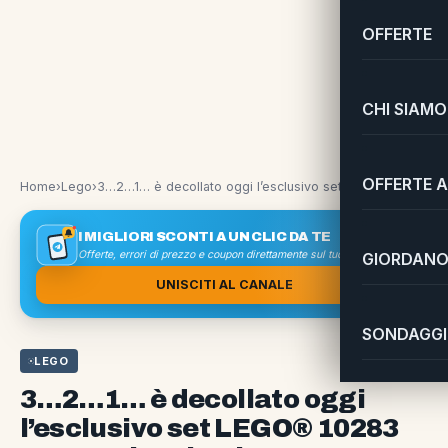
OFFERTE
CHI SIAMO
OFFERTE A
Home
›
Lego
›
3…2…1… è decollato oggi l’esclusivo set LEGO® 10283 Space Shuttle Discovery!
I MIGLIORI SCONTI A UN CLIC DA TE
Offerte, errori di prezzo e coupon direttamente sul tuo smartphone
GIORDANO 
UNISCITI AL CANALE
SONDAGGI 
LEGO
3…2…1… è decollato oggi
l’esclusivo set LEGO® 10283