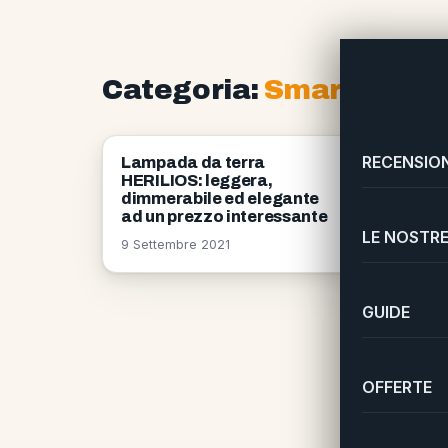
Categoria:
Smart Home
RECENSION
RECENSIONI
RECENS
Lampada da terra
[RECEN
HERILIOS: leggera,
Floor O
dimmerabile ed elegante
17 Aprile
ad un prezzo interessante
LE NOSTRE
9 Settembre 2021
GUIDE
OFFERTE