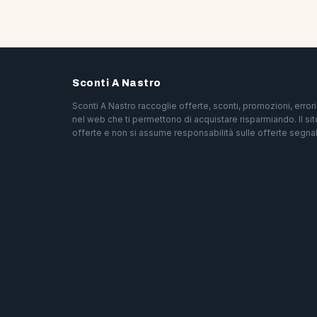
Sconti A Nastro
Sconti A Nastro raccoglie offerte, sconti, promozioni, erro
nel web che ti permettono di acquistare risparmiando. Il sit
offerte e non si assume responsabilità sulle offerte segnal