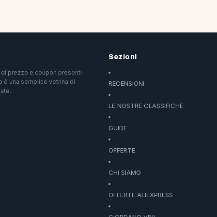
Sezioni
ri di prezzo e coupon presenti
o è una semplice vetrina di
RECENSIONI
ate.
LE NOSTRE CLASSIFICHE
GUIDE
OFFERTE
CHI SIAMO
OFFERTE ALIEXPRESS