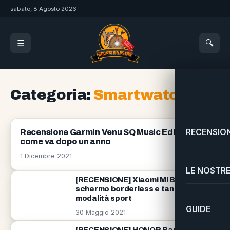
sabato, 8 Agosto 2026
🔍
☰
Categoria:
Smartwatch
RECENSION
RECENSIONI
Recensione Garmin Venu SQ Music Edition:
come va dopo un anno
1 Dicembre 2021
LE NOSTRE
[RECENSIONE] Xiaomi MI Band 6:
schermo borderless e tante nuove
modalità sport
GUIDE
30 Maggio 2021