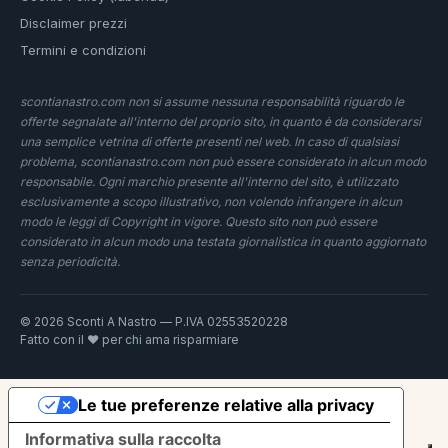
Disclaimer prezzi
Termini e condizioni
scontianastro.com non si assume nessuna responsabilità riguardo le
offerte segnalate all'interno del proprio sito, in quanto è da considerarsi
una semplice vetrina di offerte presenti nel web. In caso di qualsiasi
problema, scontianastro.com non può essere considerato in alcun modo
responsabile. Ogni marchio presente all'interno del sito, è utilizzato
esclusivamente a scopo illustrativo, non volendo infrangere in alcun
modo le leggi di Copyright in vigore. Questo sito non può essere
considerato in alcun modo una testata giornalistica in quanto aggiornato
senza periodicità.
© 2026 Sconti A Nastro — P.IVA 02553520228
Fatto con il ❤️ per chi ama risparmiare
Le tue preferenze relative alla privacy
Informativa sulla raccolta