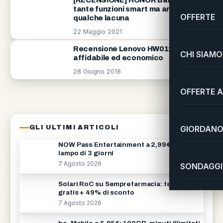
[RECENSIONE] HONOR Band 6:
tante funzioni smart ma anche
OFFERTE
qualche lacuna
22 Maggio 2021
Recensione Lenovo HW01:
CHI SIAMO
affidabile ed economico
28 Giugno 2018
OFFERTE A
GLI ULTIMI ARTICOLI
GIORDANO 
NOW Pass Entertainment a 2,99€: promo
lampo di 3 giorni
7 Agosto 2026
SONDAGGI 
Solari RoC su Semprefarmacia: telo mare
gratis + 49% di sconto
7 Agosto 2026