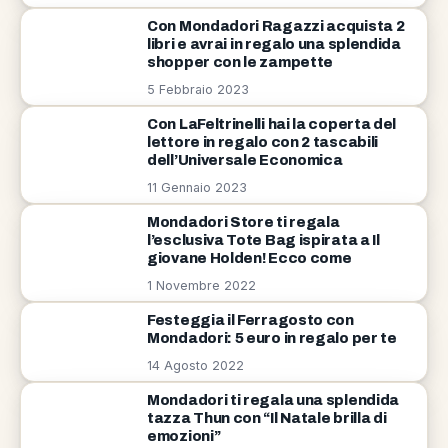
Con Mondadori Ragazzi acquista 2
libri e avrai in regalo una splendida
shopper con le zampette
5 Febbraio 2023
Con LaFeltrinelli hai la coperta del
lettore in regalo con 2 tascabili
dell’Universale Economica
11 Gennaio 2023
Mondadori Store ti regala
l’esclusiva Tote Bag ispirata a Il
giovane Holden! Ecco come
1 Novembre 2022
Festeggia il Ferragosto con
Mondadori: 5 euro in regalo per te
14 Agosto 2022
Mondadori ti regala una splendida
tazza Thun con “Il Natale brilla di
emozioni”