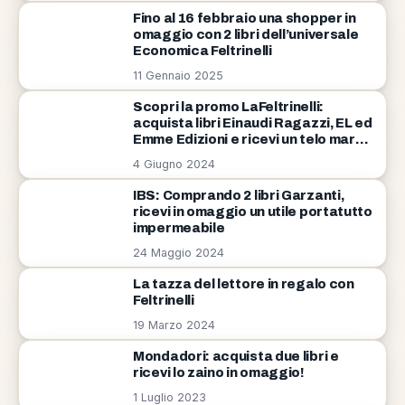
Fino al 16 febbraio una shopper in
omaggio con 2 libri dell’universale
Economica Feltrinelli
11 Gennaio 2025
Scopri la promo LaFeltrinelli:
acquista libri Einaudi Ragazzi, EL ed
Emme Edizioni e ricevi un telo mare
in omaggio!
4 Giugno 2024
IBS: Comprando 2 libri Garzanti,
ricevi in omaggio un utile portatutto
impermeabile
24 Maggio 2024
La tazza del lettore in regalo con
Feltrinelli
19 Marzo 2024
Mondadori: acquista due libri e
ricevi lo zaino in omaggio!
1 Luglio 2023