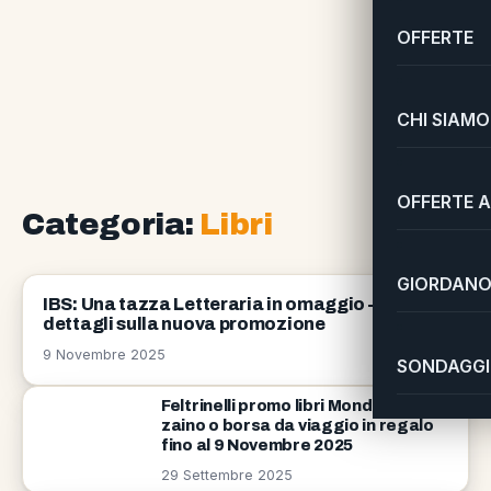
OFFERTE
CHI SIAMO
OFFERTE A
Categoria:
Libri
GIORDANO 
LIBRI
IBS: Una tazza Letteraria in omaggio – Tutti i
dettagli sulla nuova promozione
9 Novembre 2025
SONDAGGI 
Feltrinelli promo libri Mondadori:
zaino o borsa da viaggio in regalo
fino al 9 Novembre 2025
29 Settembre 2025