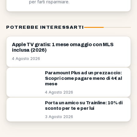
per farti risparmiare.
POTREBBE INTERESSARTI
NEWS
Apple TV gratis: 1 mese omaggio con MLS
inclusa (2026)
4 Agosto 2026
Paramount Plus ad un prezzaccio:
Scopri come pagare meno di 4€ al
mese
4 Agosto 2026
Porta un amico su Trainline: 10% di
sconto per te e per lui
3 Agosto 2026