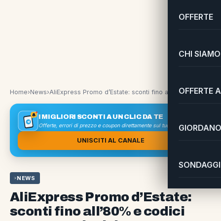
OFFERTE
CHI SIAMO
OFFERTE A
Home
›
News
›
AliExpress Promo d’Estate: sconti fino all’80% e codici sconto esclusivi
I MIGLIORI SCONTI A UN CLIC DA TE
Offerte, errori di prezzo e coupon direttamente sul tuo smartphone
GIORDANO 
UNISCITI AL CANALE
SONDAGGI 
NEWS
AliExpress Promo d’Estate:
sconti fino all’80% e codici