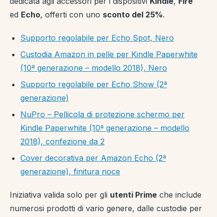
dedicata agli accessori per i dispositivi
Kindle
,
Fire
ed
Echo
, offerti con uno
sconto del 25%
.
Supporto regolabile per Echo Spot, Nero
Custodia Amazon in pelle per Kindle Paperwhite
(10ª generazione – modello 2018), Nero
Supporto regolabile per Echo Show (2ª
generazione)
NuPro – Pellicola di protezione schermo per
Kindle Paperwhite (10ª generazione – modello
2018), confezione da 2
Cover decorativa per Amazon Echo (2ª
generazione), finitura noce
Iniziativa valida solo per gli
utenti Prime
che include
numerosi prodotti di vario genere, dalle custodie per