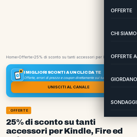
OFFERTE
CHI SIAMO
OFFERTE A
Home
›
Offerte
›
25% di sconto su tanti accessori per Kindle, Fire ed Echo!
I MIGLIORI SCONTI A UN CLIC DA TE
Offerte, errori di prezzo e coupon direttamente sul tuo smartphone
GIORDANO 
UNISCITI AL CANALE
SONDAGGI 
OFFERTE
25% di sconto su tanti
accessori per Kindle, Fire ed