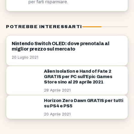
per farti risparmiare.
POTREBBE INTERESSARTI
NASTRO GAMERS
Nintendo Switch OLED: dove prenotala al
miglior prezzo sul mercato
20 Luglio 2021
Alien Isolation e Hand of Fate 2
GRATIS per PC sull’Epic Games
Store sino al 29 aprile 2021
28 Aprile 2021
Horizon Zero Dawn GRATIS per tutti
su PS4 e PS5
20 Aprile 2021