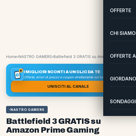
OFFERTE
CHI SIAMO
OFFERTE A
Home
›
NASTRO GAMERS
›
Battlefield 3 GRATIS su Amazon Prime Gaming
I MIGLIORI SCONTI A UN CLIC DA TE
Offerte, errori di prezzo e coupon direttamente sul tuo smartphone
GIORDANO 
UNISCITI AL CANALE
SONDAGGI 
NASTRO GAMERS
Battlefield 3 GRATIS su
Amazon Prime Gaming