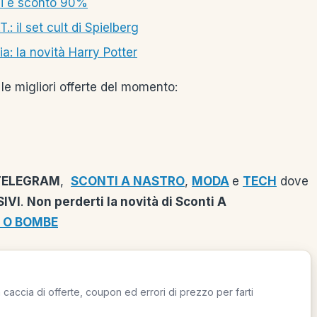
li e sconto 90%
 il set cult di Spielberg
: la novità Harry Potter
le migliori offerte del momento:
TELEGRAM
,
SCONTI A NASTRO
,
MODA
e
TECH
dove
IVI
.
Non perderti la novità di Sconti A
 O BOMBE
caccia di offerte, coupon ed errori di prezzo per farti