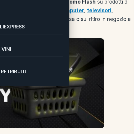
22
! Non perderti tantissime
Promo Flash
su prodotti di
domestici
, smartphone,
computer
,
televisori
,
re Sconti sulla consegna a casa o sul ritiro in negozio e
LIEXPRESS
VINI
RETRIBUITI