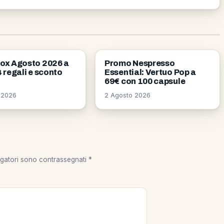
E
OFFERTE
Box Agosto 2026 a
Promo Nespresso
4 regali e sconto
Essential: Vertuo Pop a
69€ con 100 capsule
 2026
2 Agosto 2026
igatori sono contrassegnati
*