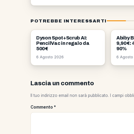
POTREBBE INTERESSARTI
OFFERTE
OFFERT
Dyson Spot+Scrub AI:
Abiby 
PencilVac in regalo da
9,90€: 
500€
90%
6 Agosto 2026
6 Agosto
Lascia un commento
Il tuo indirizzo email non sarà pubblicato.
I campi obbl
Commento
*