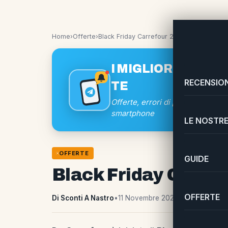
Home
›
Offerte
›
Black Friday Carrefour 2022
I MIGLIORI SCONTI
RECENSION
TE
Offerte, errori di prezzo e coup
smartphone
LE NOSTRE
OFFERTE
GUIDE
Black Friday Carre
OFFERTE
Di Sconti A Nastro
•
11 Novembre 2022