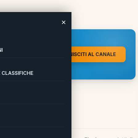
×
 A UN CLIC DA
I
UNISCITI AL CANALE
on direttamente sul tuo
 CLASSIFICHE
four 2022