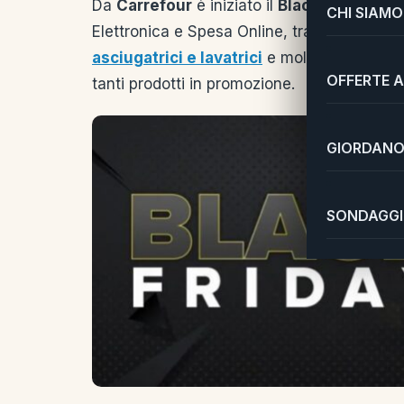
Da
Carrefour
è iniziato il
Black Friday 20
CHI SIAMO
Elettronica e Spesa Online, tra cui:
elettro
asciugatrici e lavatrici
e molto altro. Inolt
OFFERTE A
tanti prodotti in promozione.
GIORDANO 
SONDAGGI 