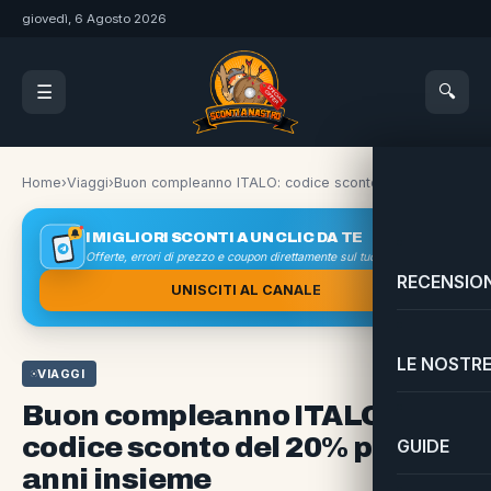
giovedì, 6 Agosto 2026
🔍
☰
Home
›
Viaggi
›
Buon compleanno ITALO: codice sconto del 20% per i 9 anni insieme
I MIGLIORI SCONTI A UN CLIC DA TE
Offerte, errori di prezzo e coupon direttamente sul tuo smartphone
RECENSION
UNISCITI AL CANALE
LE NOSTRE
VIAGGI
Buon compleanno ITALO:
codice sconto del 20% per i 9
GUIDE
anni insieme