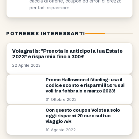
caccia di offerte, coupon ed errori di prezzo
per farti risparmiare.
POTREBBE INTERESSARTI
OFFERTE
Volagratis: ”Prenota in anticipo la tua Estate
2023” e risparmia fino a 300€
22 Aprile 2023
Promo Halloween di Vueling: usa il
codice sconto e risparmi il 50% sui
voli tra febbraio e marzo 2023!
31 Ottobre 2022
Con questo coupon Volotea solo
oggi risparmi 20 euro sul tuo
viaggio A/R
10 Agosto 2022