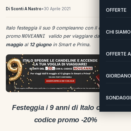
Di Sconti A Nastro
•
30 Aprile 2021
OFFERTE
Italo festeggia il suo 9 compleanno con il codice
CHI SIAMO
promo
valido per viaggiare dall’
8
NOVEANNI
maggio
al
12 giugno
in Smart e Prima.
OFFERTE A
GIORDANO 
SONDAGGI 
Festeggia i 9 anni di
Italo
con un
codice promo -20%