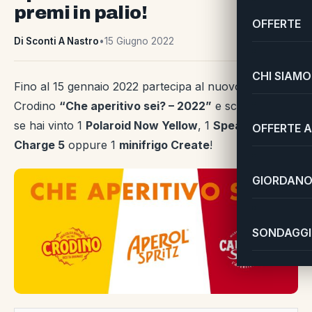
premi in palio!
OFFERTE
Di Sconti A Nastro
•
15 Giugno 2022
CHI SIAMO
Fino al 15 gennaio 2022 partecipa al nuovo concorso
Crodino
“Che aperitivo sei? – 2022”
e scopri subito
se hai vinto 1
Polaroid Now Yellow
, 1
Speaker JBL
OFFERTE A
Charge 5
oppure 1
minifrigo Create
!
GIORDANO 
SONDAGGI 