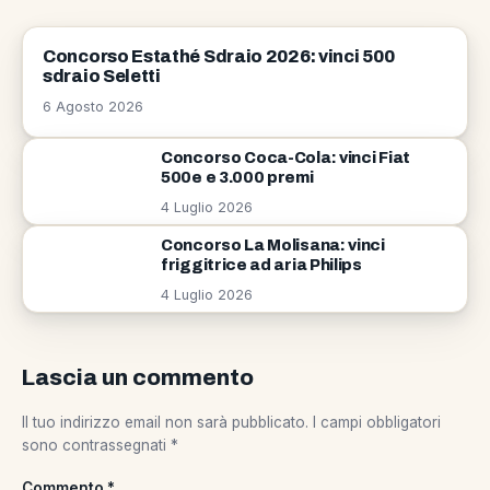
CONCORSI
Concorso Estathé Sdraio 2026: vinci 500
sdraio Seletti
6 Agosto 2026
Concorso Coca-Cola: vinci Fiat
500e e 3.000 premi
4 Luglio 2026
Concorso La Molisana: vinci
friggitrice ad aria Philips
4 Luglio 2026
Lascia un commento
Il tuo indirizzo email non sarà pubblicato.
I campi obbligatori
sono contrassegnati
*
Commento
*