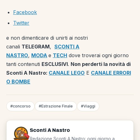
Facebook
Twitter
e non dimenticare di unirti ai nostri
canali
TELEGRAM
,
SCONTI A
NASTRO
,
MODA
e
TECH
dove troverai ogni giorno
tanti contenuti
ESCLUSIVI
.
Non perderti la novità di
Sconti A Nastro:
CANALE LEGO
E
CANALE ERRORI
O BOMBE
#concorso
#Estrazione Finale
#Viaggi
Sconti A Nastro
Redazione Sconti A Nastro: ogni giorno a