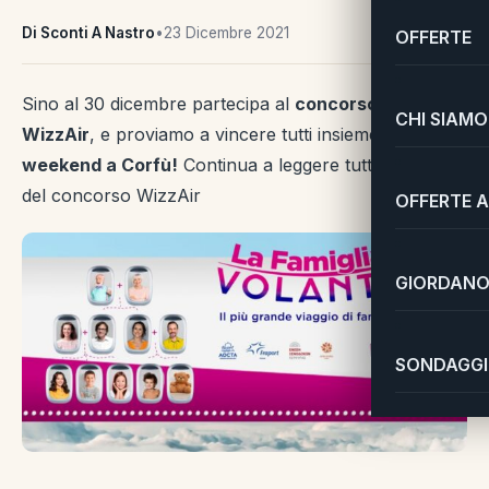
Di Sconti A Nastro
•
23 Dicembre 2021
OFFERTE
Sino al 30 dicembre partecipa al
concorso gratuito
CHI SIAMO
WizzAir
, e proviamo a vincere tutti insieme
un
weekend a Corfù!
Continua a leggere tutti i dettagli
del concorso WizzAir
OFFERTE A
GIORDANO 
SONDAGGI 