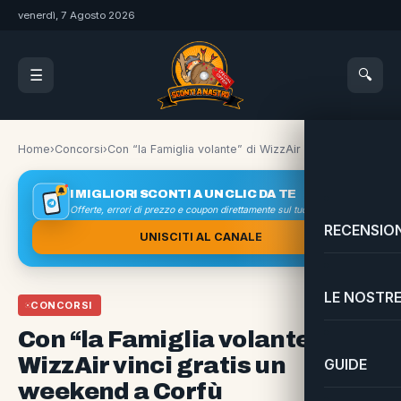
venerdì, 7 Agosto 2026
🔍
☰
Home
›
Concorsi
›
Con “la Famiglia volante” di WizzAir vinci gratis un weekend a Corfù
I MIGLIORI SCONTI A UN CLIC DA TE
Offerte, errori di prezzo e coupon direttamente sul tuo smartphone
RECENSION
UNISCITI AL CANALE
LE NOSTRE
CONCORSI
Con “la Famiglia volante” di
WizzAir vinci gratis un
GUIDE
weekend a Corfù