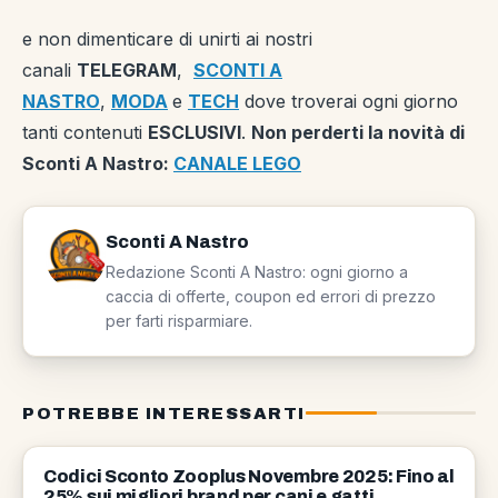
e non dimenticare di unirti ai nostri
canali
TELEGRAM
,
SCONTI A
NASTRO
,
MODA
e
TECH
dove troverai ogni giorno
tanti contenuti
ESCLUSIVI
.
Non perderti la novità di
Sconti A Nastro:
CANALE LEGO
Sconti A Nastro
Redazione Sconti A Nastro: ogni giorno a
caccia di offerte, coupon ed errori di prezzo
per farti risparmiare.
POTREBBE INTERESSARTI
COUPON
Codici Sconto Zooplus Novembre 2025: Fino al
25% sui migliori brand per cani e gatti