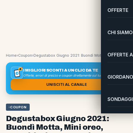
OFFERTE
CHI SIAMO
OFFERTE A
Home
›
Coupon
›
Degustabox Giugno 2021: Buondì Motta, Mini oreo, Estathè Bio e tanto altro
I MIGLIORI SCONTI A UN CLIC DA TE
Offerte, errori di prezzo e coupon direttamente sul tuo smartphone
GIORDANO 
UNISCITI AL CANALE
SONDAGGI 
COUPON
Degustabox Giugno 2021:
Buondì Motta, Mini oreo,