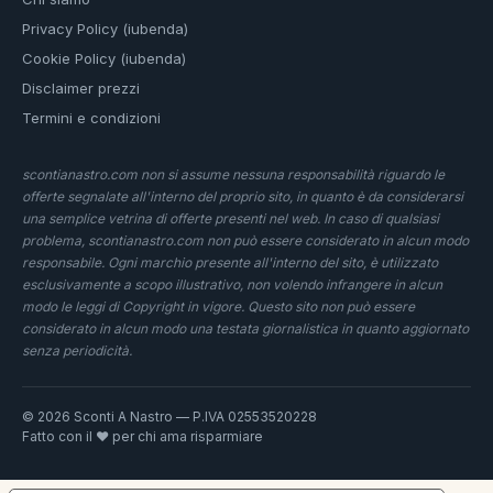
Privacy Policy (iubenda)
Cookie Policy (iubenda)
Disclaimer prezzi
Termini e condizioni
scontianastro.com non si assume nessuna responsabilità riguardo le
offerte segnalate all'interno del proprio sito, in quanto è da considerarsi
una semplice vetrina di offerte presenti nel web. In caso di qualsiasi
problema, scontianastro.com non può essere considerato in alcun modo
responsabile. Ogni marchio presente all'interno del sito, è utilizzato
esclusivamente a scopo illustrativo, non volendo infrangere in alcun
modo le leggi di Copyright in vigore. Questo sito non può essere
considerato in alcun modo una testata giornalistica in quanto aggiornato
senza periodicità.
© 2026 Sconti A Nastro — P.IVA 02553520228
Fatto con il ❤️ per chi ama risparmiare