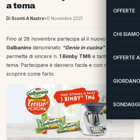
a tema
OFFERTE
Di Sconti A Nastro
•
6 Novembre 2021
CHI SIAMO
Fino al 28 novembre partecipa al il nuovo
concorso
Galbanino
denominato
“Genio in cucina”
che ti
permette di vincere n.
1 Bimby TM6
e tante letture a
OFFERTE A
tema. Partecipare è davvero facile e con noi puoi
scoprire come farlo.
GIORDANO 
SONDAGGI 