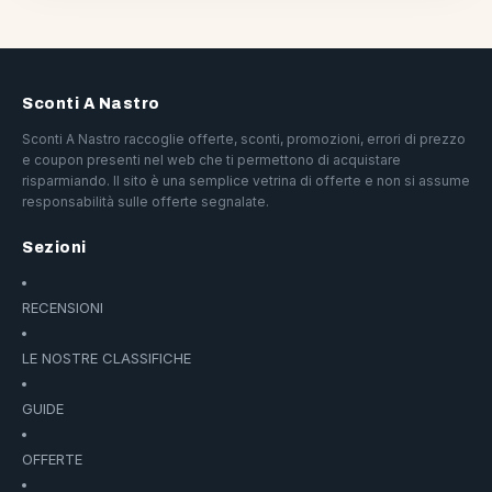
Sconti A Nastro
Sconti A Nastro raccoglie offerte, sconti, promozioni, errori di prezzo
e coupon presenti nel web che ti permettono di acquistare
risparmiando. Il sito è una semplice vetrina di offerte e non si assume
responsabilità sulle offerte segnalate.
Sezioni
RECENSIONI
LE NOSTRE CLASSIFICHE
GUIDE
OFFERTE