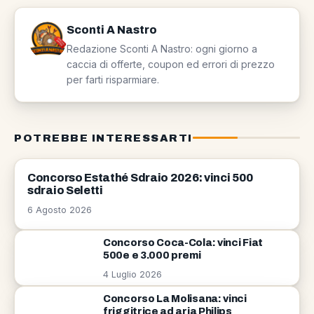
Sconti A Nastro
Redazione Sconti A Nastro: ogni giorno a
caccia di offerte, coupon ed errori di prezzo
per farti risparmiare.
POTREBBE INTERESSARTI
CONCORSI
Concorso Estathé Sdraio 2026: vinci 500
sdraio Seletti
6 Agosto 2026
Concorso Coca-Cola: vinci Fiat
500e e 3.000 premi
4 Luglio 2026
Concorso La Molisana: vinci
friggitrice ad aria Philips