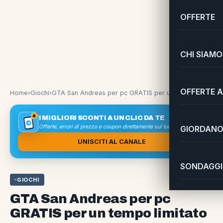
OFFERTE
CHI SIAMO
OFFERTE A
Home
›
Giochi
›
GTA San Andreas per pc GRATIS per un tempo limitato
I MIGLIORI SCONTI A UN CLIC DA TE
Offerte, errori di prezzo e coupon direttamente sul tuo smartphone
GIORDANO 
UNISCITI AL CANALE
SONDAGGI 
GIOCHI
GTA San Andreas per pc
GRATIS per un tempo limitato