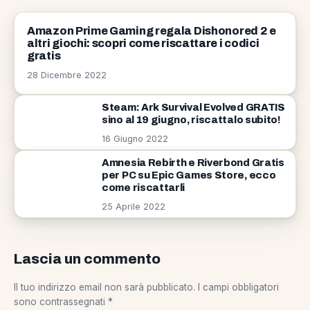
GIOCHI
Amazon Prime Gaming regala Dishonored 2 e
altri giochi: scopri come riscattare i codici
gratis
28 Dicembre 2022
Steam: Ark Survival Evolved GRATIS
sino al 19 giugno, riscattalo subito!
16 Giugno 2022
Amnesia Rebirth e Riverbond Gratis
per PC su Epic Games Store, ecco
come riscattarli
25 Aprile 2022
Lascia un commento
Il tuo indirizzo email non sarà pubblicato.
I campi obbligatori
sono contrassegnati
*