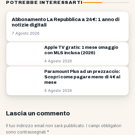
POTREBBE INTERESSARTI
NEWS
Abbonamento La Repubblica a 24€: 1 anno di
notizie digitali
7 Agosto 2026
Apple TV gratis: 1 mese omaggio
con MLS inclusa (2026)
4 Agosto 2026
Paramount Plus ad un prezzaccio:
Scopri come pagare meno di 4€ al
mese
4 Agosto 2026
Lascia un commento
Il tuo indirizzo email non sarà pubblicato.
I campi obbligatori
sono contrassegnati
*