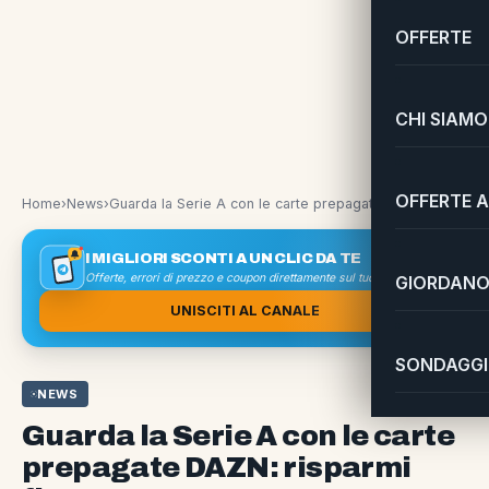
OFFERTE
CHI SIAMO
OFFERTE A
Home
›
News
›
Guarda la Serie A con le carte prepagate DAZN: risparmi fino a 30 euro su GameStopZing
I MIGLIORI SCONTI A UN CLIC DA TE
Offerte, errori di prezzo e coupon direttamente sul tuo smartphone
GIORDANO 
UNISCITI AL CANALE
SONDAGGI 
NEWS
Guarda la Serie A con le carte
prepagate DAZN: risparmi