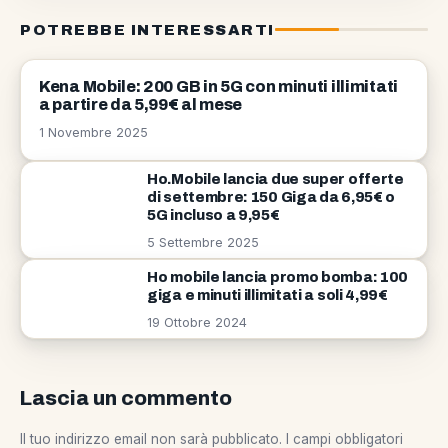
POTREBBE INTERESSARTI
TELEFONIA
Kena Mobile: 200 GB in 5G con minuti illimitati
a partire da 5,99€ al mese
1 Novembre 2025
Ho.Mobile lancia due super offerte
di settembre: 150 Giga da 6,95€ o
5G incluso a 9,95€
5 Settembre 2025
Ho mobile lancia promo bomba: 100
giga e minuti illimitati a soli 4,99€
19 Ottobre 2024
Lascia un commento
Il tuo indirizzo email non sarà pubblicato.
I campi obbligatori