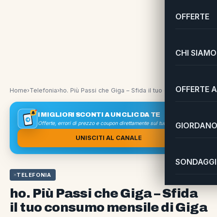
OFFERTE
CHI SIAMO
OFFERTE A
Home
›
Telefonia
›
ho. Più Passi che Giga – Sfida il tuo consumo mensile di Giga
I MIGLIORI SCONTI A UN CLIC DA TE
Offerte, errori di prezzo e coupon direttamente sul tuo smartphone
GIORDANO 
UNISCITI AL CANALE
SONDAGGI 
TELEFONIA
ho. Più Passi che Giga – Sfida
il tuo consumo mensile di Giga