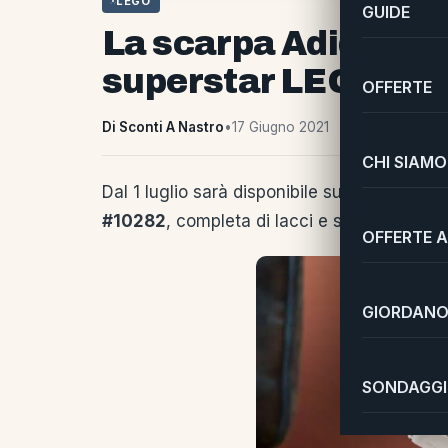
LEGO
GUIDE
La scarpa Adidas pi
superstar LEGO
OFFERTE
Di Sconti A Nastro
•
17 Giugno 2021
CHI SIAMO
Dal 1 luglio sarà disponibile su LEGO store
#10282
, completa di lacci e scatola da sc
OFFERTE A
GIORDANO 
SONDAGGI 