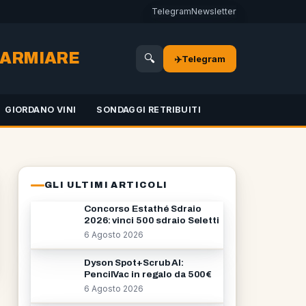
Telegram
Newsletter
SPARMIARE
🔍
✈️
Telegram
GIORDANO VINI
SONDAGGI RETRIBUITI
GLI ULTIMI ARTICOLI
Concorso Estathé Sdraio
2026: vinci 500 sdraio Seletti
6 Agosto 2026
Dyson Spot+Scrub AI:
PencilVac in regalo da 500€
6 Agosto 2026