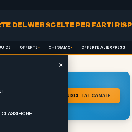
RTE DEL WEB SCELTE PER FARTI RI
GUIDE
OFFERTE
CHI SIAMO
OFFERTE ALIEXPRESS
×
erstar LEGO
 A UN CLIC DA
I
UNISCITI AL CANALE
on direttamente sul tuo
 CLASSIFICHE