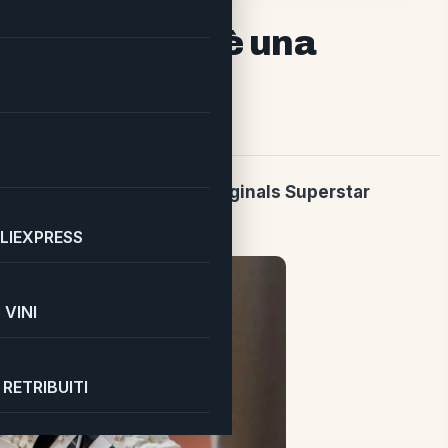
ù celebre ora è una
 il nuovo
set LEGO adidas originals Superstar
arpe!
LIEXPRESS
VINI
RETRIBUITI