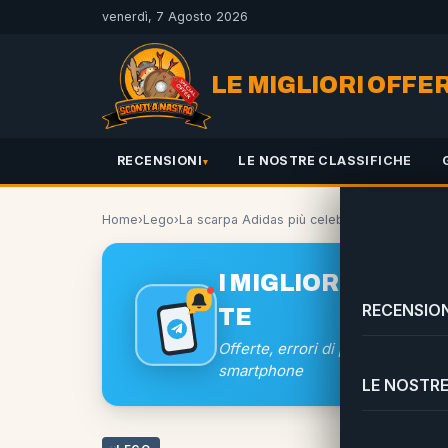
venerdì, 7 Agosto 2026
LE MIGLIORI OFFE
RECENSIONI
LE NOSTRE CLASSIFICHE
Home
›
Lego
›
La scarpa Adidas più celebre ora è una sup
I MIGLIORI SCONTI
RECENSION
TE
Offerte, errori di prezzo e coup
smartphone
LE NOSTRE