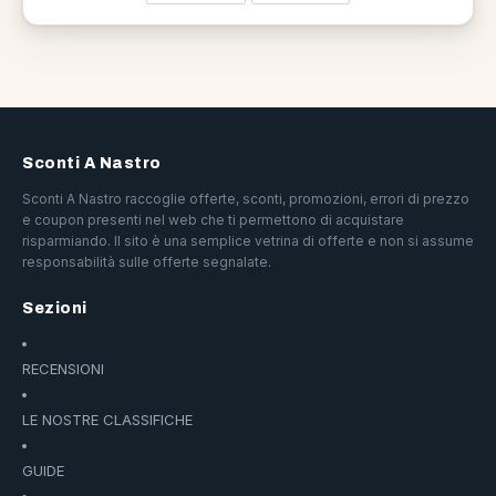
Sconti A Nastro
Sconti A Nastro raccoglie offerte, sconti, promozioni, errori di prezzo
e coupon presenti nel web che ti permettono di acquistare
risparmiando. Il sito è una semplice vetrina di offerte e non si assume
responsabilità sulle offerte segnalate.
Sezioni
RECENSIONI
LE NOSTRE CLASSIFICHE
GUIDE