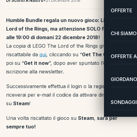
Di Sconti A Nastro
•
21 Dicembre 2018
OFFERTE
Humble Bundle regala un nuovo gioco: LEGO The
Lord of the Rings, ma attenzione SOLO fino
CHI SIAMO
alle 19:00 di domani 22 dicembre 2018!
La copia di LEGO The Lord of the Rings gratis è
riscattabile da
qui
, cliccando su “
Get The Game
” e
OFFERTE A
poi su “
Get it now
”, dopo aver spuntato l’opzione di
iscrizione alla newsletter.
GIORDANO 
Successivamente effettua il login o la registrazione e
riceverai per e-mail il codice da attivare direttamente
SONDAGGI 
su
Steam
!
Una volta riscattato il gioco su
Steam
,
sarà per
sempre tuo!