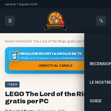
venerdì, 7 Agosto 2026
🔍
☰
Home
›
Tech
›
LEGO The Lord of the Rings gratis per PC
I MIGLIORI SCONTI A UN CLIC DA TE
Offerte, errori di prezzo e coupon direttamente sul tuo smartphone
RECENSION
UNISCITI AL CANALE
LE NOSTRE
TECH
LEGO The Lord of the Rings
gratis per PC
GUIDE