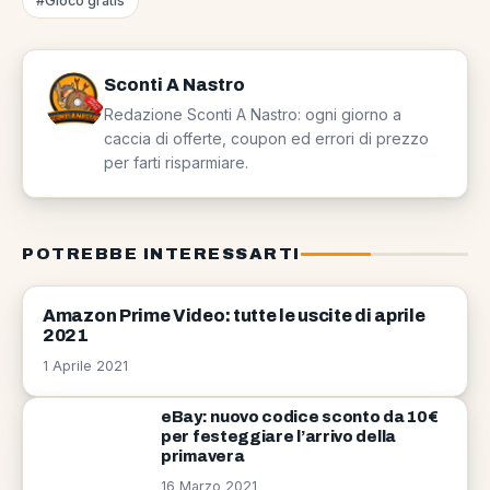
#Gioco gratis
Sconti A Nastro
Redazione Sconti A Nastro: ogni giorno a
caccia di offerte, coupon ed errori di prezzo
per farti risparmiare.
POTREBBE INTERESSARTI
AMAZON
Amazon Prime Video: tutte le uscite di aprile
2021
1 Aprile 2021
eBay: nuovo codice sconto da 10€
per festeggiare l’arrivo della
primavera
16 Marzo 2021