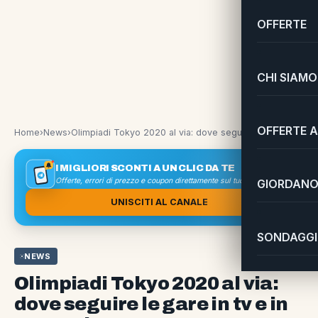
OFFERTE
CHI SIAMO
OFFERTE A
Home
›
News
›
Olimpiadi Tokyo 2020 al via: dove seguire le gare in tv e in streaming
I MIGLIORI SCONTI A UN CLIC DA TE
Offerte, errori di prezzo e coupon direttamente sul tuo smartphone
GIORDANO 
UNISCITI AL CANALE
SONDAGGI 
NEWS
Olimpiadi Tokyo 2020 al via:
dove seguire le gare in tv e in