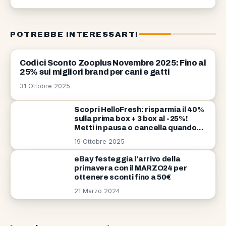
POTREBBE INTERESSARTI
COUPON
Codici Sconto Zooplus Novembre 2025: Fino al
25% sui migliori brand per cani e gatti
31 Ottobre 2025
Scopri HelloFresh: risparmia il 40%
sulla prima box + 3 box al -25%!
Metti in pausa o cancella quando
vuoi
19 Ottobre 2025
eBay festeggia l’arrivo della
primavera con il MARZO24 per
ottenere sconti fino a 50€
21 Marzo 2024