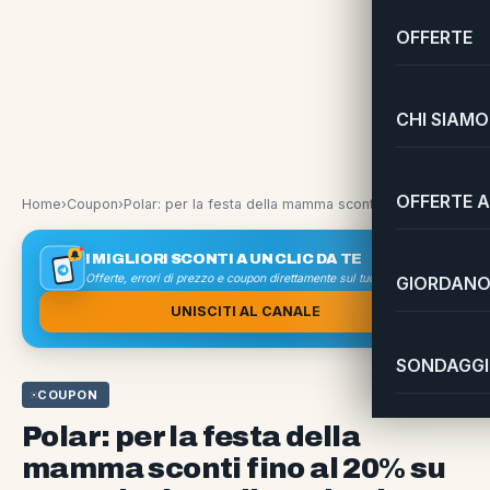
OFFERTE
CHI SIAMO
OFFERTE A
Home
›
Coupon
›
Polar: per la festa della mamma sconti fino al 20% su una selezione di prodotti
I MIGLIORI SCONTI A UN CLIC DA TE
Offerte, errori di prezzo e coupon direttamente sul tuo smartphone
GIORDANO 
UNISCITI AL CANALE
SONDAGGI 
COUPON
Polar: per la festa della
mamma sconti fino al 20% su