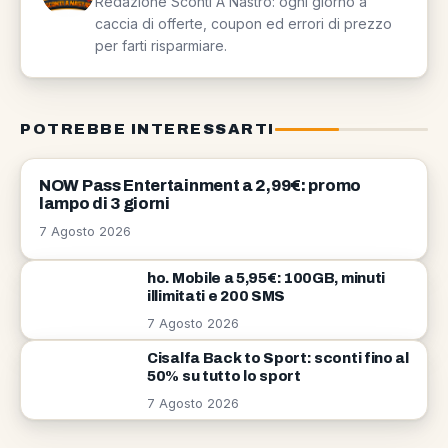
Redazione Sconti A Nastro: ogni giorno a
caccia di offerte, coupon ed errori di prezzo
per farti risparmiare.
POTREBBE INTERESSARTI
OFFERTE
NOW Pass Entertainment a 2,99€: promo
lampo di 3 giorni
7 Agosto 2026
ho. Mobile a 5,95€: 100GB, minuti
illimitati e 200 SMS
7 Agosto 2026
Cisalfa Back to Sport: sconti fino al
50% su tutto lo sport
7 Agosto 2026