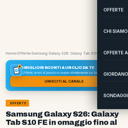
OFFERTE
CHI SIAMO
OFFERTE A
Home
›
Offerte
›
Samsung Galaxy S26: Galaxy Tab S10 FE in omaggio fino al 31 maggio 2026
I MIGLIORI SCONTI A UN CLIC DA TE
Offerte, errori di prezzo e coupon direttamente sul tuo smartphone
GIORDANO 
UNISCITI AL CANALE
SONDAGGI 
OFFERTE
Samsung Galaxy S26: Galaxy
Tab S10 FE in omaggio fino al