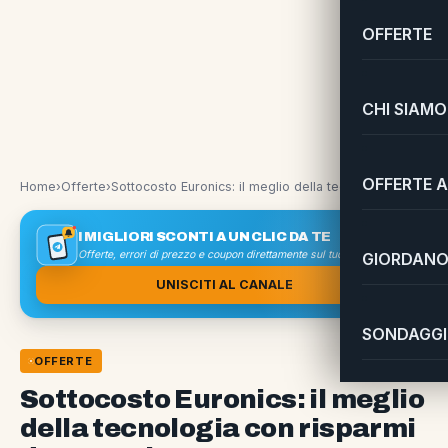
OFFERTE
CHI SIAMO
OFFERTE A
Home
›
Offerte
›
Sottocosto Euronics: il meglio della tecnologia con risparmi da capogiro
I MIGLIORI SCONTI A UN CLIC DA TE
Offerte, errori di prezzo e coupon direttamente sul tuo smartphone
GIORDANO 
UNISCITI AL CANALE
SONDAGGI 
OFFERTE
Sottocosto Euronics: il meglio
della tecnologia con risparmi