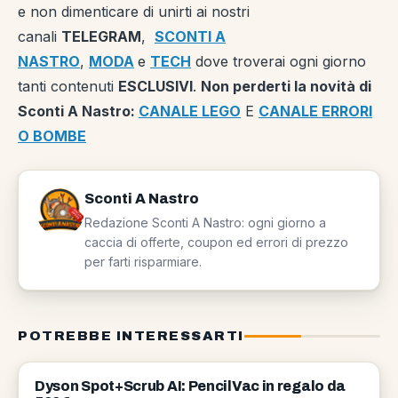
e non dimenticare di unirti ai nostri
canali
TELEGRAM
,
SCONTI A
NASTRO
,
MODA
e
TECH
dove troverai ogni giorno
tanti contenuti
ESCLUSIVI
.
Non perderti la novità di
Sconti A Nastro:
CANALE LEGO
E
CANALE ERRORI
O BOMBE
Sconti A Nastro
Redazione Sconti A Nastro: ogni giorno a
caccia di offerte, coupon ed errori di prezzo
per farti risparmiare.
POTREBBE INTERESSARTI
OFFERTE
Dyson Spot+Scrub AI: PencilVac in regalo da