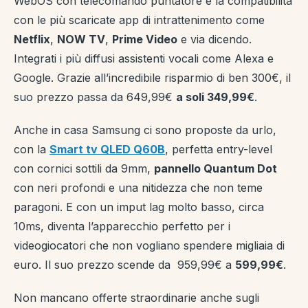
WebOS con telecomando puntatore e la compatibilità
con le più scaricate app di intrattenimento come
Netflix
,
NOW TV
,
Prime Video
e via dicendo.
Integrati i più diffusi assistenti vocali come Alexa e
Google. Grazie all’incredibile risparmio di ben 300€, il
suo prezzo passa da 649,99€
a soli 349,99€
.
Anche in casa Samsung ci sono proposte da urlo,
con la
Smart tv QLED Q60B
, perfetta entry-level
con cornici sottili da 9mm,
pannello Quantum Dot
con neri profondi e una nitidezza che non teme
paragoni. E con un imput lag molto basso, circa
10ms, diventa l’apparecchio perfetto per i
videogiocatori che non vogliano spendere migliaia di
euro. Il suo prezzo scende da 959,99€ a
599,99€
.
Non mancano offerte straordinarie anche sugli