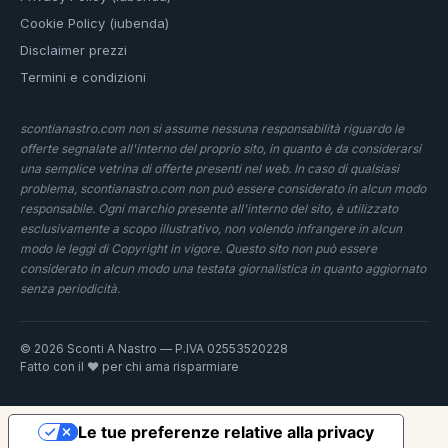
Cookie Policy (iubenda)
Disclaimer prezzi
Termini e condizioni
scontianastro.com non si assume nessuna responsabilità riguardo le
offerte segnalate all'interno del proprio sito, in quanto è da considerarsi
una semplice vetrina di offerte presenti nel web. In caso di qualsiasi
problema, scontianastro.com non può essere considerato in alcun modo
responsabile. Ogni marchio presente all'interno del sito, è utilizzato
esclusivamente a scopo illustrativo, non volendo infrangere in alcun
modo le leggi di Copyright in vigore. Questo sito non può essere
considerato in alcun modo una testata giornalistica in quanto aggiornato
senza periodicità.
© 2026 Sconti A Nastro — P.IVA 02553520228
Fatto con il ❤️ per chi ama risparmiare
Le tue preferenze relative alla privacy