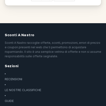
Sconti A Nastro
Sconti A Nastro raccoglie offerte, sconti, promozioni, errori di prezzo
e coupon presenti nel web che ti permettono di acquistare
risparmiando. Il sito è una semplice vetrina di offerte e non si assume
responsabilità sulle offerte segnalate.
Sezioni
RECENSIONI
LE NOSTRE CLASSIFICHE
GUIDE