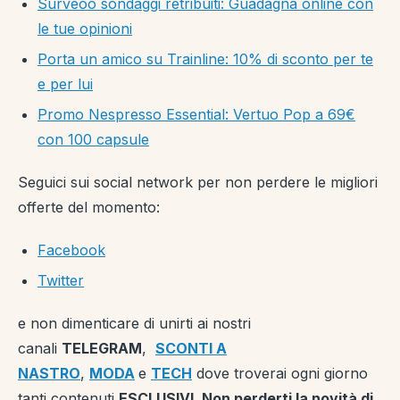
Surveoo sondaggi retribuiti: Guadagna online con
le tue opinioni
Porta un amico su Trainline: 10% di sconto per te
e per lui
Promo Nespresso Essential: Vertuo Pop a 69€
con 100 capsule
Seguici sui social network per non perdere le migliori
offerte del momento:
Facebook
Twitter
e non dimenticare di unirti ai nostri
canali
TELEGRAM
,
SCONTI A
NASTRO
,
MODA
e
TECH
dove troverai ogni giorno
tanti contenuti
ESCLUSIVI
.
Non perderti la novità di