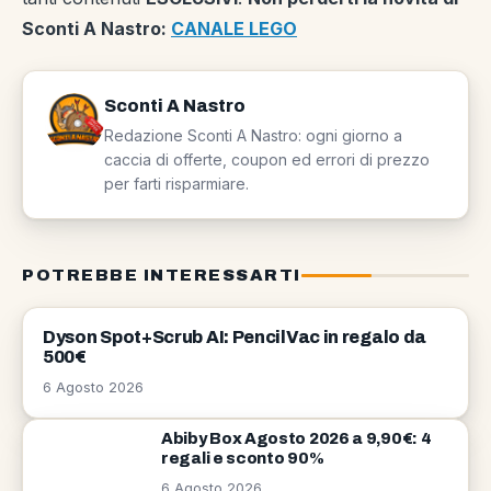
Sconti A Nastro:
CANALE LEGO
Sconti A Nastro
Redazione Sconti A Nastro: ogni giorno a
caccia di offerte, coupon ed errori di prezzo
per farti risparmiare.
POTREBBE INTERESSARTI
OFFERTE
Dyson Spot+Scrub AI: PencilVac in regalo da
500€
6 Agosto 2026
Abiby Box Agosto 2026 a 9,90€: 4
regali e sconto 90%
6 Agosto 2026