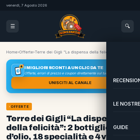
venerdì, 7 Agosto 2026
🔍
☰
Home
›
Offerte
›
Terre dei Gigli “La dispensa della felicità”: 2 bottiglie d’olio, 18 specialità e 4 vini
I MIGLIORI SCONTI A UN CLIC DA TE
Offerte, errori di prezzo e coupon direttamente sul tuo smartphone
RECENSION
UNISCITI AL CANALE
LE NOSTRE
OFFERTE
Terre dei Gigli “La dispensa
della felicità”: 2 bottiglie
GUIDE
d’olio, 18 specialità e 4 vini