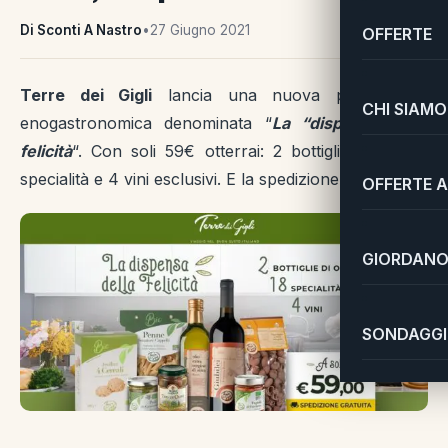
Di Sconti A Nastro
•
27 Giugno 2021
OFFERTE
Terre dei Gigli
lancia una nuova promozione
CHI SIAMO
enogastronomica denominata “
La “dispensa della
felicità
“. Con soli 59€ otterrai: 2 bottiglie d’olio, 18
specialità e 4 vini esclusivi. E la spedizione?
Gratuita
!
OFFERTE A
GIORDANO 
SONDAGGI 