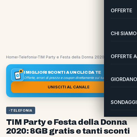
OFFERTE
CHI SIAMO
OFFERTE A
Home
›
Telefonia
›
TIM Party e Festa della Donna 2020: 8GB gratis e tanti sconti
I MIGLIORI SCONTI A UN CLIC DA TE
Offerte, errori di prezzo e coupon direttamente sul tuo smartphone
GIORDANO 
UNISCITI AL CANALE
SONDAGGI 
TELEFONIA
TIM Party e Festa della Donna
2020: 8GB gratis e tanti sconti