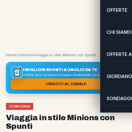
OFFERTE
CHI SIAMO
OFFERTE A
Home
›
Concorsi
›
Viaggia in stile Minions con Spuntì
I MIGLIORI SCONTI A UN CLIC DA TE
Offerte, errori di prezzo e coupon direttamente sul tuo smartphone
GIORDANO 
UNISCITI AL CANALE
SONDAGGI 
CONCORSI
Viaggia in stile Minions con
Spuntì