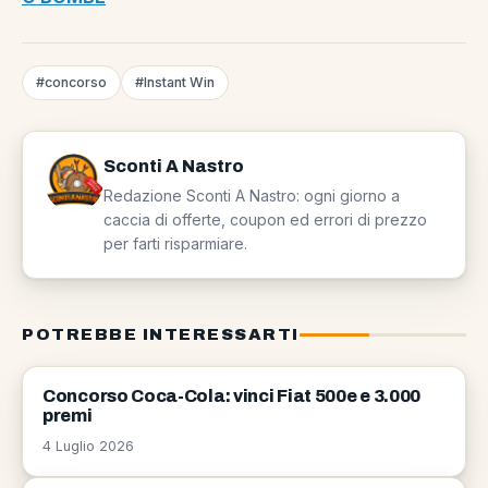
#concorso
#Instant Win
Sconti A Nastro
Redazione Sconti A Nastro: ogni giorno a
caccia di offerte, coupon ed errori di prezzo
per farti risparmiare.
POTREBBE INTERESSARTI
CONCORSI
Concorso Coca-Cola: vinci Fiat 500e e 3.000
premi
4 Luglio 2026