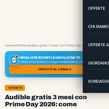
OFFERTE
CHI SIAMO
OFFERTE A
Home
›
Offerte
›
Audible gratis 3 mesi con Prime Day 2026: come attivarlo
I MIGLIORI SCONTI A UN CLIC DA TE
Offerte, errori di prezzo e coupon direttamente sul tuo smartphone
GIORDANO 
UNISCITI AL CANALE
SONDAGGI 
OFFERTE
Audible gratis 3 mesi con
Prime Day 2026: come