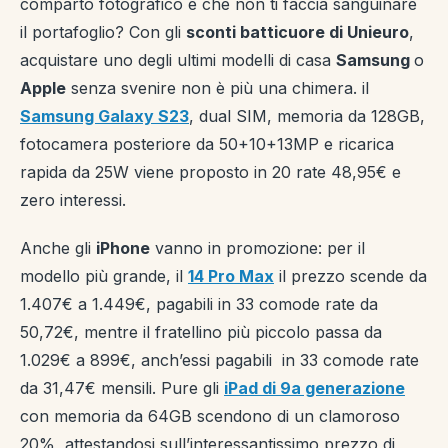
comparto fotografico e che non ti faccia sanguinare
il portafoglio? Con gli
sconti batticuore di Unieuro
,
acquistare uno degli ultimi modelli di casa
Samsung
o
Apple
senza svenire non è più una chimera. il
Samsung Galaxy S23
, dual SIM, memoria da 128GB,
fotocamera posteriore da 50+10+13MP e ricarica
rapida da 25W viene proposto in 20 rate 48,95€ e
zero interessi.
Anche gli
iPhone
vanno in promozione: per il
modello più grande, il
14 Pro Max
il prezzo scende da
1.407€ a 1.449€, pagabili in 33 comode rate da
50,72€, mentre il fratellino più piccolo passa da
1.029€ a 899€, anch’essi pagabili in 33 comode rate
da 31,47€ mensili. Pure gli
iPad di 9a generazione
con memoria da 64GB scendono di un clamoroso
20%, attestandosi sull’interessantissimo prezzo di