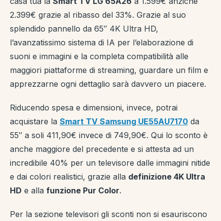
casa tua la
Smart TV LG 65A26
a 1.599€ anzichè
2.399€ grazie al ribasso del 33%. Grazie al suo
splendido pannello da 65″ 4K Ultra HD,
l’avanzatissimo sistema di IA per l’elaborazione di
suoni e immagini e la completa compatibilità alle
maggiori piattaforme di streaming, guardare un film e
apprezzarne ogni dettaglio sarà davvero un piacere.
Riducendo spesa e dimensioni, invece, potrai
acquistare la
Smart TV Samsung UE55AU7170
da
55″ a soli 411,90€ invece di 749,90€. Qui lo sconto è
anche maggiore del precedente e si attesta ad un
incredibile 40% per un televisore dalle immagini nitide
e dai colori realistici, grazie alla
definizione 4K Ultra
HD
e alla
funzione Pur Color
.
Per la sezione televisori gli sconti non si esauriscono