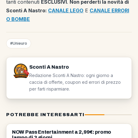
tanti contenuti
ESCLUSIVI
.
Non perderti la novità di
Sconti A Nastro:
CANALE LEGO
E
CANALE ERRORI
O BOMBE
#Unieuro
Sconti A Nastro
Redazione Sconti A Nastro: ogni giorno a
caccia di offerte, coupon ed errori di prezzo
per farti risparmiare.
POTREBBE INTERESSARTI
OFFERTE
NOW Pass Entertainment a 2,99€: promo
lampo di 3 giorni