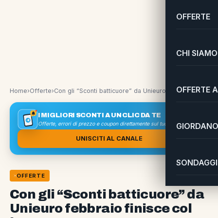
OFFERTE
CHI SIAMO
OFFERTE A
Home
›
Offerte
›
Con gli “Sconti batticuore” da Unieuro febbraio finisce col botto
I MIGLIORI SCONTI A UN CLIC DA TE
Offerte, errori di prezzo e coupon direttamente sul tuo smartphone
GIORDANO 
UNISCITI AL CANALE
SONDAGGI 
OFFERTE
Con gli “Sconti batticuore” da
Unieuro febbraio finisce col