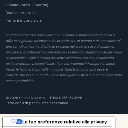
Cookie Policy (iubenda)
Disclaimer prezzi
Termini e condizioni
scontianastro.com non si assume nessuna responsabilità riguardo le
offerte segnalate all'interno del proprio sito, in quanto è da considerarsi
una semplice vetrina di offerte presenti nel web. In caso di qualsiasi
problema, scontianastro.com non può essere considerato in alcun modo
responsabile. Ogni marchio presente all'interno del sito, è utilizzato
esclusivamente a scopo illustrativo, non volendo infrangere in alcun
modo le leggi di Copyright in vigore. Questo sito non può essere
considerato in alcun modo una testata giornalistica in quanto aggiornato
senza periodicità.
© 2026 Sconti A Nastro — P.IVA 02553520228
Fatto con il ❤️ per chi ama risparmiare
Le tue preferenze relative alla privacy