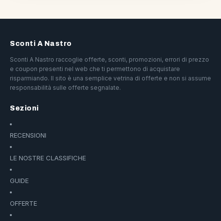
Sconti A Nastro
Sconti A Nastro raccoglie offerte, sconti, promozioni, errori di prezzo
e coupon presenti nel web che ti permettono di acquistare
risparmiando. Il sito è una semplice vetrina di offerte e non si assume
responsabilità sulle offerte segnalate.
Sezioni
RECENSIONI
LE NOSTRE CLASSIFICHE
GUIDE
OFFERTE