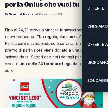
per la Onlus che vuoi tu
OFFERTE
Di Sconti A Nastro
•
4 Dicembre 2021
CHI SIAMO
Fino al 24/12 prova a vincere fantastici set Lego col
nuovo concorso
“Un regalo, due sorrisi”
.
Partecipare è semplicissimo e se vinci, un altro
OFFERTE A
premio di pari valore viene donato a una Onlus
indicata da te. Scopri con noi i dettagli per provare a
GIORDANO 
vincere
una
delle 24 forniture Lego
da ben 1.000
euro.
SONDAGGI 