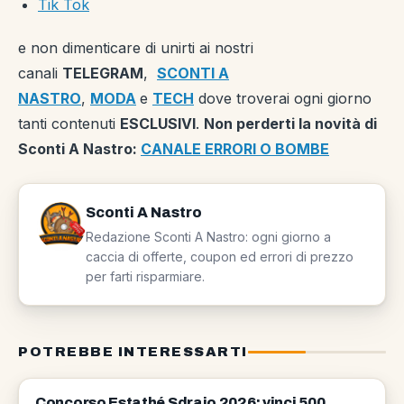
Tik Tok
e non dimenticare di unirti ai nostri
canali
TELEGRAM
,
SCONTI A
NASTRO
,
MODA
e
TECH
dove troverai ogni giorno
tanti contenuti
ESCLUSIVI
.
Non perderti la novità di
Sconti A Nastro:
CANALE ERRORI O BOMBE
Sconti A Nastro
Redazione Sconti A Nastro: ogni giorno a
caccia di offerte, coupon ed errori di prezzo
per farti risparmiare.
POTREBBE INTERESSARTI
CONCORSI
Concorso Estathé Sdraio 2026: vinci 500