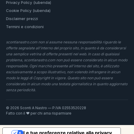
Privacy Policy (iubenda)
Cookie Policy (iubenda)
Disclaimer prezzi
Termini e condizioni
scontianastro.com non si assume nessuna responsabilità riguardo le
offerte segnalate all'interno del proprio sito, in quanto è da considerarsi
una semplice vetrina di offerte presenti nel web. In caso di qualsiasi
problema, scontianastro.com non può essere considerato in alcun modo
responsabile. Ogni marchio presente all'interno del sito, è utilizzato
esclusivamente a scopo illustrativo, non volendo infrangere in alcun
modo le leggi di Copyright in vigore. Questo sito non può essere
considerato in alcun modo una testata giornalistica in quanto aggiornato
senza periodicità.
© 2026 Sconti A Nastro — P.IVA 02553520228
Fatto con il ❤️ per chi ama risparmiare
Le tue preferenze relative alla privacy