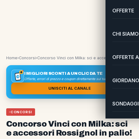
OFFERTE
CHI SIAMO
OFFERTE A
Home
›
Concorsi
›
Concorso Vinci con Milka: sci e accessori Rossignol in palio!
I MIGLIORI SCONTI A UN CLIC DA TE
Offerte, errori di prezzo e coupon direttamente sul tuo smartphone
GIORDANO 
UNISCITI AL CANALE
SONDAGGI 
CONCORSI
Concorso Vinci con Milka: sci
e accessori Rossignol in palio!