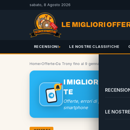
sabato, 8 Agosto 2026
LE MIGLIORI OFFE
RECENSIONI
LE NOSTRE CLASSIFICHE
Home
›
Offerte
›
Da Trony fino al 9 gennaio con “Sconto IVA
I MIGLIORI SCONTI
RECENSION
TE
Offerte, errori di prezzo e coup
smartphone
LE NOSTRE