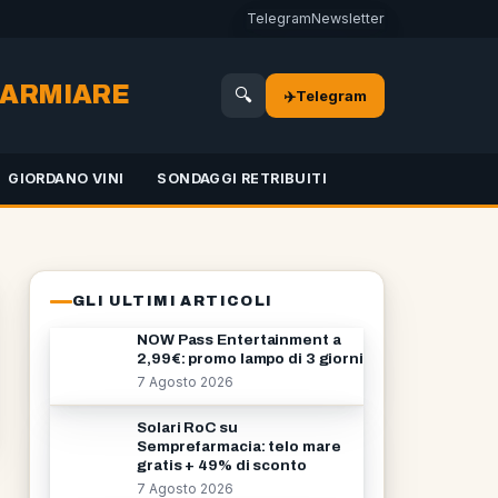
Telegram
Newsletter
SPARMIARE
🔍
✈️
Telegram
GIORDANO VINI
SONDAGGI RETRIBUITI
GLI ULTIMI ARTICOLI
NOW Pass Entertainment a
2,99€: promo lampo di 3 giorni
7 Agosto 2026
Solari RoC su
Semprefarmacia: telo mare
gratis + 49% di sconto
7 Agosto 2026