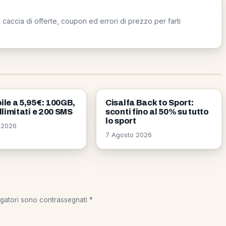
caccia di offerte, coupon ed errori di prezzo per farti
E
OFFERTE
ile a 5,95€: 100GB,
Cisalfa Back to Sport:
illimitati e 200 SMS
sconti fino al 50% su tutto
lo sport
 2026
7 Agosto 2026
igatori sono contrassegnati
*