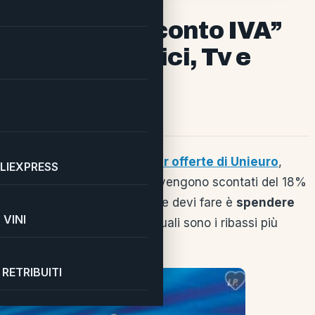
gennaio con “Sconto IVA”
lettrodomestici, Tv e
di elettronica e
dopo le super offerte di Unieuro
,
LIEXPRESS
nto IVA”
tantissimi prodotti vengono scontati del 18%
a tasso zero. Tutto quello che devi fare è
spendere
VINI
 IVA
. Vediamo nel dettaglio quali sono i ribassi più
RETRIBUITI