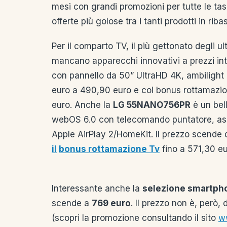
mesi con grandi promozioni per tutte le ta
offerte più golose tra i tanti prodotti in riba
Per il comparto TV, il più gettonato degli ul
mancano apparecchi innovativi a prezzi inte
con pannello da 50” UltraHD 4K, ambilight
euro a 490,90 euro e col bonus rottamazi
euro. Anche la
LG 55NANO756PR
è un bel
webOS 6.0 con telecomando puntatore, assis
Apple AirPlay 2/HomeKit. Il prezzo scende 
il
bonus rottamazione Tv
fino a 571,30 eu
Interessante anche la
selezione smartph
scende a
769 euro
. Il prezzo non è, però,
(scopri la promozione consultando il sito
w