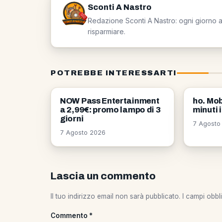
Sconti A Nastro
Redazione Sconti A Nastro: ogni giorno a 
risparmiare.
POTREBBE INTERESSARTI
OFFERTE
OFFERT
NOW Pass Entertainment
ho. Mob
a 2,99€: promo lampo di 3
minuti 
giorni
7 Agosto
7 Agosto 2026
Lascia un commento
Il tuo indirizzo email non sarà pubblicato.
I campi obbl
Commento
*