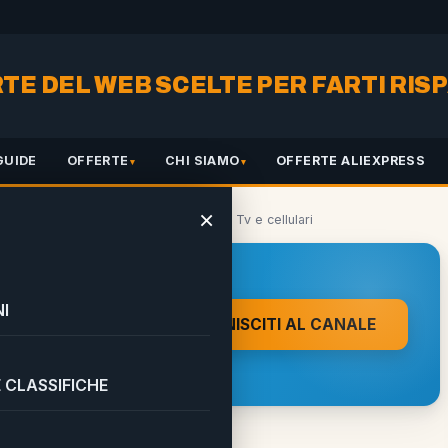
RTE DEL WEB SCELTE PER FARTI RI
GUIDE
OFFERTE
CHI SIAMO
OFFERTE ALIEXPRESS
×
” tanto risparmio su elettrodomestici, Tv e cellulari
 A UN CLIC DA
I
UNISCITI AL CANALE
on direttamente sul tuo
 CLASSIFICHE