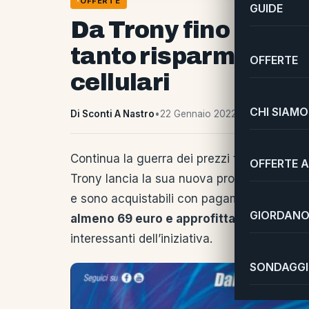
OFFERTE
GUIDE
Da Trony fino al 9 
tanto risparmio su e
OFFERTE
cellulari
CHI SIAMO
Di Sconti A Nastro
•
22 Gennaio 2022
Continua la guerra dei prezzi tra le catene 
OFFERTE A
Trony lancia la sua nuova promo: con
“Sco
e sono acquistabili con pagamento rateale 
GIORDANO 
almeno 69 euro e approfittare del taglio
interessanti dell’iniziativa.
SONDAGGI 