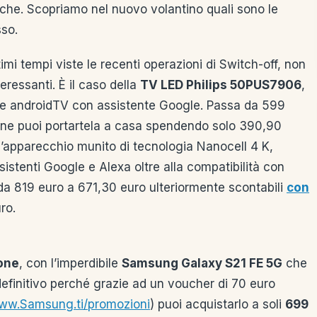
sche. Scopriamo nel nuovo volantino quali sono le
sso.
timi tempi viste le recenti operazioni di Switch-off, non
ressanti. È il caso della
TV LED Philips 50PUS7906
,
 e androidTV con assistente Google. Passa da 599
one puoi portartela a casa spendendo solo 390,90
l’apparecchio munito di tecnologia Nanocell 4 K,
tenti Google e Alexa oltre alla compatibilità con
da 819 euro a 671,30 euro ulteriormente scontabili
con
ro.
one
, con l’imperdibile
Samsung Galaxy S21 FE 5G
che
 definitivo perché grazie ad un voucher di 70 euro
ww.Samsung.ti/promozioni
) puoi acquistarlo a soli
699