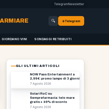
Telegram
Newsletter
SPARMIARE
🔍
✈️
Telegram
GIORDANO VINI
SONDAGGI RETRIBUITI
GLI ULTIMI ARTICOLI
NOW Pass Entertainment a
2,99€: promo lampo di 3 giorni
7 Agosto 2026
Solari RoC su
Semprefarmacia: telo mare
gratis + 49% di sconto
7 Agosto 2026