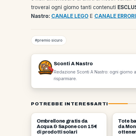
troverai ogni giorno tanti contenuti
ESCLUS
Nastro:
CANALE LEGO
E
CANALE ERRORI
#premio sicuro
Sconti A Nastro
Redazione Sconti A Nastro: ogni giorno a 
risparmiare.
POTREBBE INTERESSARTI
OMAGGI
NEWS
Ombrellone gratis da
Tote ba
Acqua & Sapone con 15€
da Mon
di prodotti solari
ottener