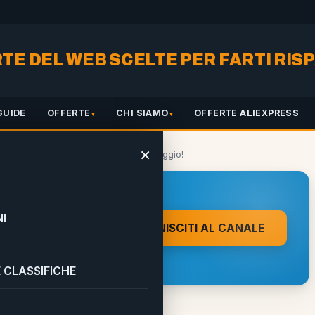
RTE DEL WEB SCELTE PER FARTI RI
GUIDE
OFFERTE
CHI SIAMO
OFFERTE ALIEXPRESS
×
re Nastro Azzurro personalizzato in omaggio!
 A UN CLIC DA
I
UNISCITI AL CANALE
on direttamente sul tuo
 CLASSIFICHE