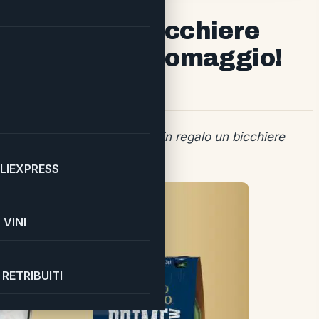
me: ricevi un bicchiere
onalizzato in omaggio!
iva di Nastro Azzurro, per te in regalo un bicchiere
LIEXPRESS
VINI
RETRIBUITI