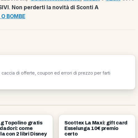
IVI
.
Non perderti la novità di Sconti A
 O BOMBE
caccia di offerte, coupon ed errori di prezzo per farti
OMAGGI
g Topolino gratis
Scottex La Maxi: gift card
dadori: come
Esselunga 10€ premio
la con 2 libri Disney
certo