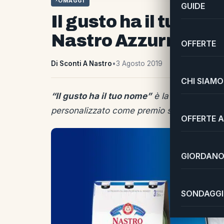
OMAGGI
GUIDE
Il gusto ha il tuo no
Nastro Azzurro pers
OFFERTE
Di Sconti A Nastro
•
3 Agosto 2019
CHI SIAMO
“Il gusto ha il tuo nome”
è la nuova iniziat
personalizzato come premio sicuro!
OFFERTE A
GIORDANO 
SONDAGGI 