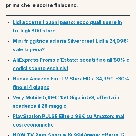
prima che le scorte finiscano.
Lidl accetta i buoni pasto: ecco quali usare in
tutti gli 800 store
Mini friggitrice ad aria Silvercrest Lidl a 24,99€:
vale la pena?
AliExpress Promo d’Estate: sconti fino all’80% e
codici sconto esclusivi
Nuova Amazon Fire TV Stick HD a 34,99€: -30%
fino al 4 giugno
Very Mobile 5,99€: 150 Giga in 5G, offerta in
scadenza il 28 maggio
PlayStation PULSE Elite a 99€ su Amazon: mai
così economiche
NOW TV Pass Sport a 19,99€/mese: offerta 12