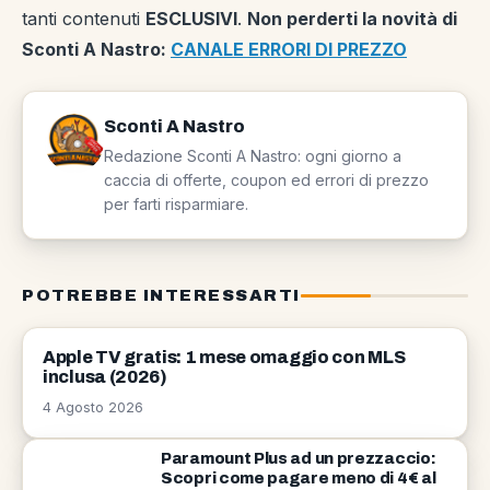
tanti contenuti
ESCLUSIVI
.
Non perderti la novità di
Sconti A Nastro:
CANALE ERRORI DI PREZZO
Sconti A Nastro
Redazione Sconti A Nastro: ogni giorno a
caccia di offerte, coupon ed errori di prezzo
per farti risparmiare.
POTREBBE INTERESSARTI
NEWS
Apple TV gratis: 1 mese omaggio con MLS
inclusa (2026)
4 Agosto 2026
Paramount Plus ad un prezzaccio:
Scopri come pagare meno di 4€ al