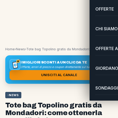
OFFERTE
CHI SIAMO
OFFERTE A
Home
›
News
›
Tote bag Topolino gratis da Mondadori: come ottenerla con 2 libri Disney
I MIGLIORI SCONTI A UN CLIC DA TE
Offerte, errori di prezzo e coupon direttamente sul tuo smartphone
GIORDANO 
UNISCITI AL CANALE
SONDAGGI 
NEWS
Tote bag Topolino gratis da
Mondadori: come ottenerla