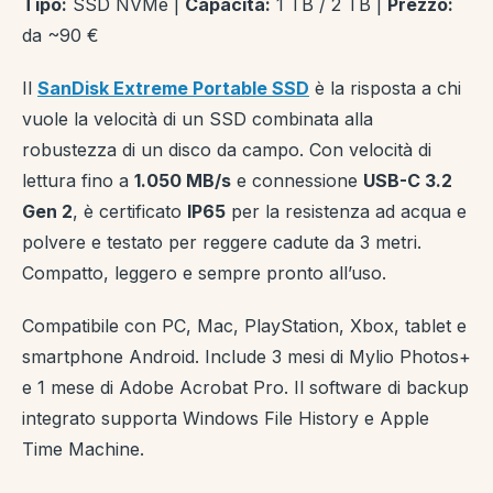
Tipo:
SSD NVMe |
Capacità:
1 TB / 2 TB |
Prezzo:
da ~90 €
Il
SanDisk Extreme Portable SSD
è la risposta a chi
vuole la velocità di un SSD combinata alla
robustezza di un disco da campo. Con velocità di
lettura fino a
1.050 MB/s
e connessione
USB-C 3.2
Gen 2
, è certificato
IP65
per la resistenza ad acqua e
polvere e testato per reggere cadute da 3 metri.
Compatto, leggero e sempre pronto all’uso.
Compatibile con PC, Mac, PlayStation, Xbox, tablet e
smartphone Android. Include 3 mesi di Mylio Photos+
e 1 mese di Adobe Acrobat Pro. Il software di backup
integrato supporta Windows File History e Apple
Time Machine.