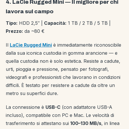
4. LaCie Rugged Mini — Il migliore per chi
lavora sul campo
Tipo:
HDD 2,5″ |
Capacità:
1 TB / 2 TB / 5 TB |
Prezzo:
da ~80 €
Il
LaCie Rugged Mini
è immediatamente riconoscibile
dalla sua iconica custodia in gomma arancione — e
quella custodia non è solo estetica. Resiste a cadute,
urti, pioggia e pressione, pensato per fotografi,
videografi e professionisti che lavorano in condizioni
difficili. È testato per resistere a cadute da oltre un
metro su superfici dure.
La connessione è
USB-C
(con adattatore USB-A
incluso), compatibile con PC e Mac. Le velocità di
trasferimento si attestano sui
100–130 MB/s
, in linea