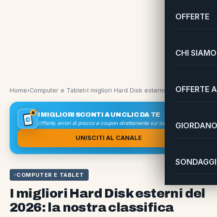
OFFERTE
CHI SIAMO
OFFERTE A
Home
›
Computer e Tablet
›
I migliori Hard Disk esterni del 2026: la nostra classifica
I MIGLIORI SCONTI A UN CLIC DA TE
Offerte, errori di prezzo e coupon direttamente sul tuo smartphone
GIORDANO 
UNISCITI AL CANALE
SONDAGGI 
COMPUTER E TABLET
I migliori Hard Disk esterni del
2026: la nostra classifica