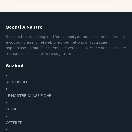
Sconti A Nastro
Sconti A Nastro raccoglie offerte, sconti, promozioni, errori di prezzo
e coupon presenti nel web che ti permettono di acquistare
risparmiando. Il sito è una semplice vetrina di offerte e non si assume
responsabilità sulle offerte segnalate.
Sezioni
RECENSIONI
LE NOSTRE CLASSIFICHE
GUIDE
OFFERTE