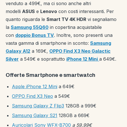
venduto a 499€, ma ci sono anche altri
modelli
ASUS
e
Lenovo
con costi interessanti. Per
quanto riguarda le
Smart TV 4K HDR
vi segnaliamo
la
Samsung 55Q60
in copertina acquistabile
con
doppio Bonus TV
. Inoltre, sono presenti una
vasta gamma di smartphone in sconto:
Samsung
Galaxy A12
a 169€,
OPPO Find X3 Neo Galactic
Silver
a 549€ e soprattutto
iPhone 12 Mini
a 649€.
Offerte Smartphone e smartwatch
Apple iPhone 12 Mini
a 649€
OPPO Find X3 Neo
a 549€
Samsung Galaxy Z Flip3
128GB a 999€
Samsung Galaxy S21
128GB a 669€
Auricolari Sony WFX-B700
a 59,99€