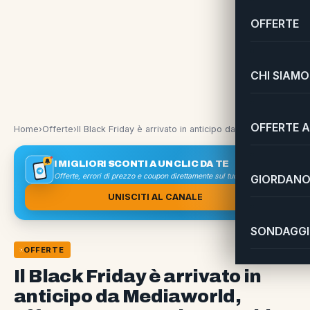
OFFERTE
CHI SIAMO
OFFERTE A
Home
›
Offerte
›
Il Black Friday è arrivato in anticipo da Mediaworld, offerte su smartphone, tablet e smart TV
I MIGLIORI SCONTI A UN CLIC DA TE
Offerte, errori di prezzo e coupon direttamente sul tuo smartphone
GIORDANO 
UNISCITI AL CANALE
SONDAGGI 
OFFERTE
Il Black Friday è arrivato in
anticipo da Mediaworld,