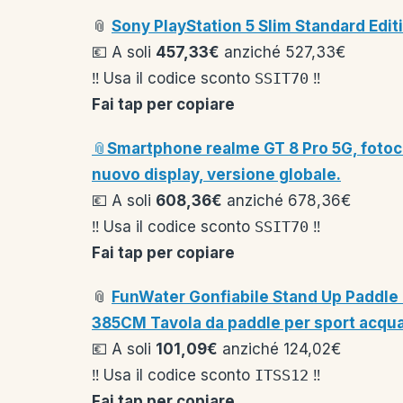
📎
Sony PlayStation 5 Slim Standard Edi
💶 A soli
457,33€
anziché 527,33€
‼️ Usa il codice sconto
SSIT70
‼️
Fai tap per copiare
📎
Smartphone realme GT 8 Pro 5G, fotoc
nuovo display, versione globale.
💶 A soli
608,36€
anziché 678,36€
‼️ Usa il codice sconto
SSIT70
‼️
Fai tap per copiare
📎
FunWater Gonfiabile Stand Up Paddle 
385CM Tavola da paddle per sport acquat
💶 A soli
101,09€
anziché 124,02€
‼️ Usa il codice sconto
ITSS12
‼️
Fai tap per copiare