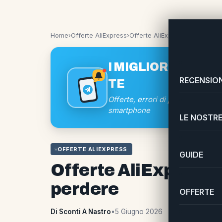
Home
›
Offerte AliExpress
›
Offerte AliExpress 5 giugno: 
I MIGLIORI SCONTI
RECENSION
TE
Offerte, errori di prezzo e coup
smartphone
LE NOSTRE
OFFERTE ALIEXPRESS
GUIDE
Offerte AliExpress 
perdere
OFFERTE
Di Sconti A Nastro
•
5 Giugno 2026