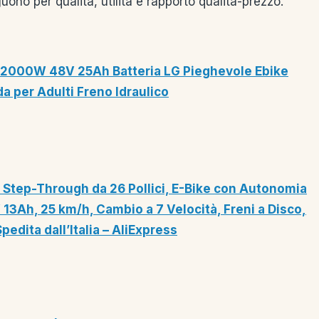
uono per qualità, utilità e rapporto qualità-prezzo.
o 2000W 48V 25Ah Batteria LG Pieghevole Ebike
a per Adulti Freno Idraulico
ica Step-Through da 26 Pollici, E-Bike con Autonomia
13Ah, 25 km/h, Cambio a 7 Velocità, Freni a Disco,
pedita dall’Italia – AliExpress