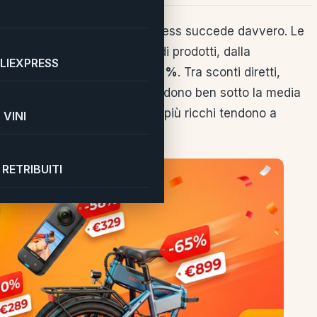
olo prodotto? Oggi su AliExpress succede davvero. Le
 primo piano una selezione di prodotti, dalla
LIEXPRESS
ribassi che arrivano fino al
71%
. Tra sconti diretti,
checkout, molti articoli scendono ben sotto la media
liori durano poco e i coupon più ricchi tendono a
VINI
tere nel carrello adesso.
RETRIBUITI