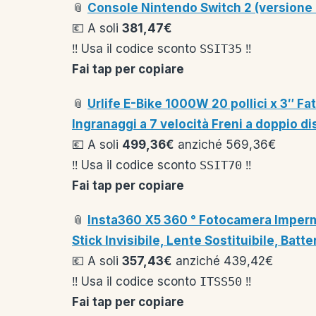
📎
Console Nintendo Switch 2 (versione 
💶 A soli
381,47€
‼️ Usa il codice sconto
SSIT35
‼️
Fai tap per copiare
📎
Urlife E-Bike 1000W 20 pollici x 3″ Fat
Ingranaggi a 7 velocità Freni a doppio d
💶 A soli
499,36€
anziché 569,36€
‼️ Usa il codice sconto
SSIT70
‼️
Fai tap per copiare
📎
Insta360 X5 360 ° Fotocamera Imperme
Stick Invisibile, Lente Sostituibile, Batte
💶 A soli
357,43€
anziché 439,42€
‼️ Usa il codice sconto
ITSS50
‼️
Fai tap per copiare