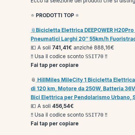
Ecco la selezione dei prodotti che si disting
⭐️
PRODOTTI TOP
⭐️
📎
Bicicletta Elettrica DEEPOWER H20Pr
Pneumatici Larghi 20″ 55km/h Fuoristrad
💶 A soli
741,41€
anziché 888,16€
‼️ Usa il codice sconto
SSIT70
‼️
Fai tap per copiare
📎
HillMiles MileCity 1 Bicicletta Elettr
di 120 km, Motore da 250W, Batteria 36V 
Bici Elettrica per Pendolarismo Urbano, S
💶 A soli
456,54€
‼️ Usa il codice sconto
SSIT70
‼️
Fai tap per copiare