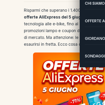
CHI SIAMO
Risparmi che superano i 1.400€ su un sing
offerte AliExpress del 5 giugno
portano in
OFFERTE A
tecnologia alle e-bike, fino al gaming, con 
promozioni lampo e coupon da applicare al 
di mercato. Ma attenzione: le occasioni mig
GIORDANO 
esaurirsi in fretta. Ecco cosa conviene met
SONDAGGI 