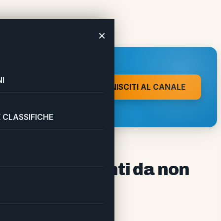
×
sconti da non perdere
 A UN CLIC DA
I
UNISCITI AL CANALE
on direttamente sul tuo
 CLASSIFICHE
5 giugno: sconti da non