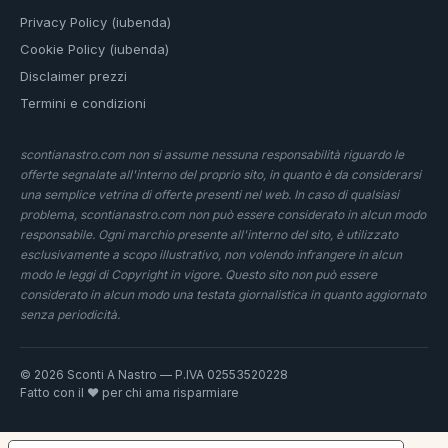
Privacy Policy (iubenda)
Cookie Policy (iubenda)
Disclaimer prezzi
Termini e condizioni
scontianastro.com non si assume nessuna responsabilità riguardo le
offerte segnalate all'interno del proprio sito, in quanto è da considerarsi
una semplice vetrina di offerte presenti nel web. In caso di qualsiasi
problema, scontianastro.com non può essere considerato in alcun modo
responsabile. Ogni marchio presente all'interno del sito, è utilizzato
esclusivamente a scopo illustrativo, non volendo infrangere in alcun
modo le leggi di Copyright in vigore. Questo sito non può essere
considerato in alcun modo una testata giornalistica in quanto aggiornato
senza periodicità.
© 2026 Sconti A Nastro — P.IVA 02553520228
Fatto con il ❤️ per chi ama risparmiare