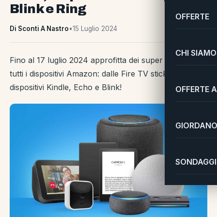
Blink e Ring
OFFERTE
Di Sconti A Nastro
•
15 Luglio 2024
CHI SIAMO
Fino al 17 luglio 2024 approfitta dei super prezzi su
tutti i dispositivi Amazon: dalle Fire TV stick ai
dispositivi Kindle, Echo e Blink!
OFFERTE A
GIORDANO 
SONDAGGI 