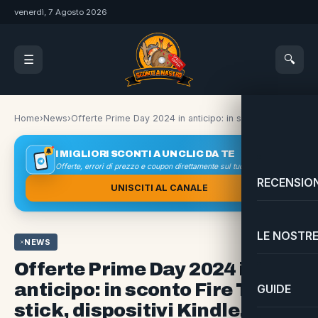
venerdì, 7 Agosto 2026
🔍
☰
Home
›
News
›
Offerte Prime Day 2024 in anticipo: in sconto Fire TV stick, dispositivi Kindle, Echo, Blink e Ring
I MIGLIORI SCONTI A UN CLIC DA TE
Offerte, errori di prezzo e coupon direttamente sul tuo smartphone
RECENSION
UNISCITI AL CANALE
LE NOSTRE
NEWS
Offerte Prime Day 2024 in
anticipo: in sconto Fire TV
GUIDE
stick, dispositivi Kindle, Echo,