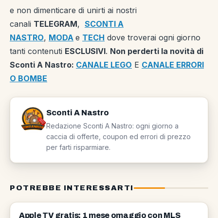
e non dimenticare di unirti ai nostri
canali
TELEGRAM
,
SCONTI A
NASTRO
,
MODA
e
TECH
dove troverai ogni giorno
tanti contenuti
ESCLUSIVI
.
Non perderti la novità di
Sconti A Nastro:
CANALE LEGO
E
CANALE ERRORI
O BOMBE
Sconti A Nastro
Redazione Sconti A Nastro: ogni giorno a
caccia di offerte, coupon ed errori di prezzo
per farti risparmiare.
POTREBBE INTERESSARTI
NEWS
Apple TV gratis: 1 mese omaggio con MLS