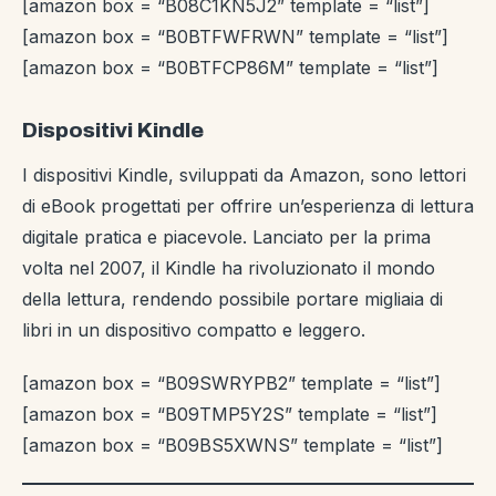
[amazon box = “B08C1KN5J2” template = “list”]
[amazon box = “B0BTFWFRWN” template = “list”]
[amazon box = “B0BTFCP86M” template = “list”]
Dispositivi Kindle
I dispositivi Kindle, sviluppati da Amazon, sono lettori
di eBook progettati per offrire un’esperienza di lettura
digitale pratica e piacevole. Lanciato per la prima
volta nel 2007, il Kindle ha rivoluzionato il mondo
della lettura, rendendo possibile portare migliaia di
libri in un dispositivo compatto e leggero.
[amazon box = “B09SWRYPB2” template = “list”]
[amazon box = “B09TMP5Y2S” template = “list”]
[amazon box = “B09BS5XWNS” template = “list”]