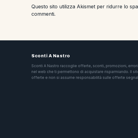
Questo sito utilizza Akismet per ridurre lo s
commenti
.
Sconti A Nastro
Sconti A Nastro raccoglie offerte, sconti, promozioni, erro
nel web che ti permettono di acquistare risparmiando. Il sit
offerte e non si assume responsabilità sulle offerte segnal