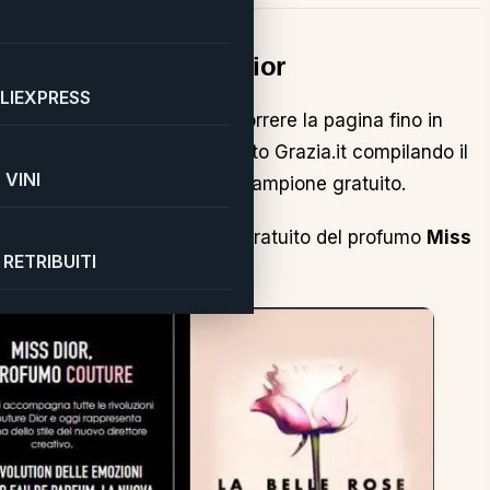
pione omaggio Miss Dior
LIEXPRESS
Dior
basterà cliccare
qui
, scorrere la pagina fino in
 Dior”
. Quindi registrarsi al sito Grazia.it compilando il
VINI
a il modulo di richiesta per il campione gratuito.
erai a casa tua il campione gratuito del profumo
Miss
RETRIBUITI