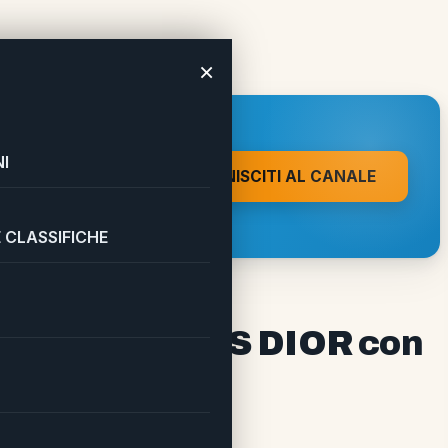
×
n Grazia.it
 A UN CLIC DA
I
UNISCITI AL CANALE
on direttamente sul tuo
 CLASSIFICHE
e omaggio MISS DIOR con