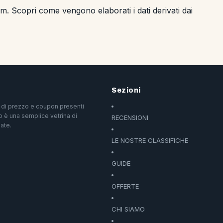
pam.
Scopri come vengono elaborati i dati derivati dai
Sezioni
ri di prezzo e coupon presenti
o è una semplice vetrina di
RECENSIONI
ate.
LE NOSTRE CLASSIFICHE
GUIDE
OFFERTE
CHI SIAMO