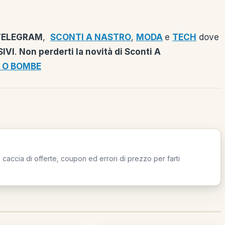
TELEGRAM
,
SCONTI A NASTRO
,
MODA
e
TECH
dove
IVI
.
Non perderti la novità di Sconti A
 O BOMBE
caccia di offerte, coupon ed errori di prezzo per farti