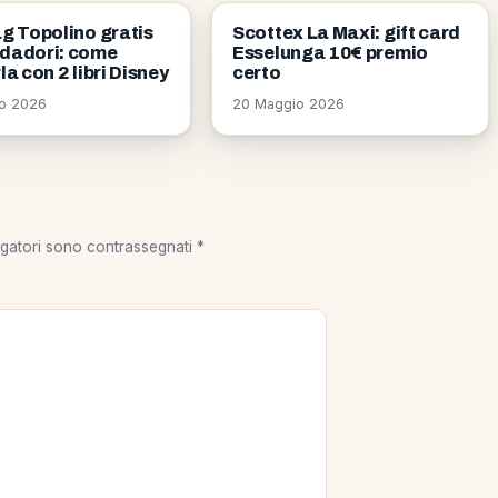
OMAGGI
g Topolino gratis
Scottex La Maxi: gift card
dadori: come
Esselunga 10€ premio
la con 2 libri Disney
certo
o 2026
20 Maggio 2026
igatori sono contrassegnati
*