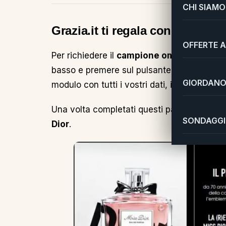
CHI SIAMO
Grazia.it ti regala con un cam
OFFERTE A
Per richiedere il
campione omaggio Miss 
basso e premere sul pulsante
“Prova Miss
GIORDANO 
modulo con tutti i vostri dati, infine compil
Una volta completati questi passaggi ricev
SONDAGGI 
Dior
.