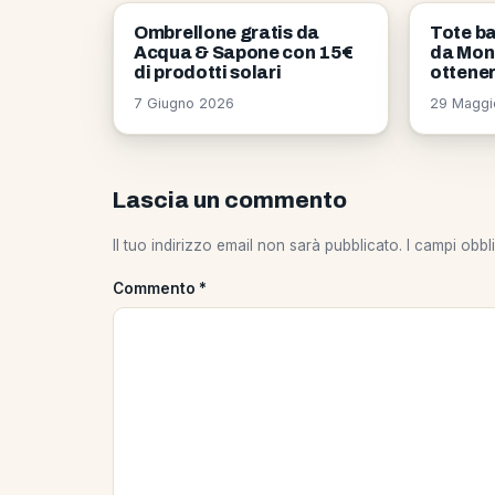
OMAGGI
NEWS
Ombrellone gratis da
Tote ba
Acqua & Sapone con 15€
da Mon
di prodotti solari
ottener
7 Giugno 2026
29 Maggi
Lascia un commento
Il tuo indirizzo email non sarà pubblicato.
I campi obbl
Commento
*