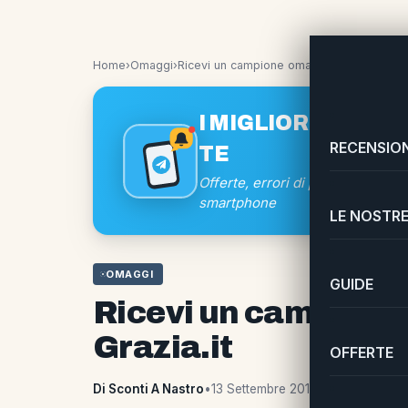
Home
›
Omaggi
›
Ricevi un campione omaggio MISS DIOR co
I MIGLIORI SCONTI
RECENSION
TE
Offerte, errori di prezzo e coup
smartphone
LE NOSTRE
OMAGGI
GUIDE
Ricevi un campion
Grazia.it
OFFERTE
Di Sconti A Nastro
•
13 Settembre 2017