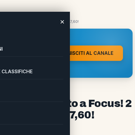
×
 2 anni a soli 29,99 euro invece di 117,60!
 A UN CLIC DA
I
UNISCITI AL CANALE
on direttamente sul tuo
 CLASSIFICHE
 l’abbonamento a Focus! 2
o invece di 117,60!