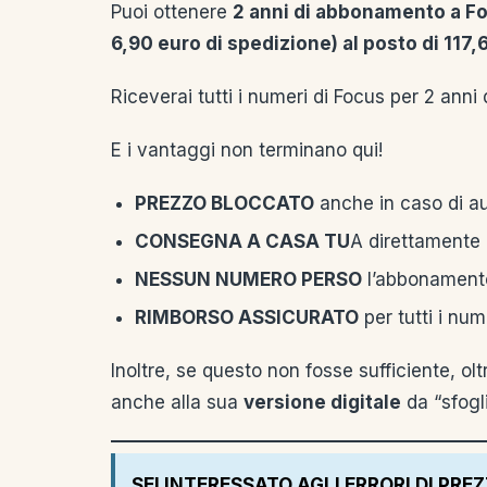
Puoi ottenere
2 anni di abbonamento a Fo
6,90 euro di spedizione) al posto di 117
Riceverai tutti i numeri di Focus per 2 ann
E i vantaggi non terminano qui!
PREZZO BLOCCATO
anche in caso di au
CONSEGNA A CASA TU
A direttamente 
NESSUN NUMERO PERSO
l’abbonamento
RIMBORSO ASSICURATO
per tutti i num
Inoltre, se questo non fosse sufficiente, olt
anche alla sua
versione digitale
da “sfogl
SEI INTERESSATO AGLI ERRORI DI PRE