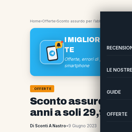
Home
›
Offerte
›
Sconto assurdo per l’abbonamento a Focus!
I MIGLIORI SCONTI
RECENSION
TE
Offerte, errori di prezzo e coup
smartphone
LE NOSTRE
OFFERTE
GUIDE
Sconto assurdo per
anni a soli 29,99 eur
OFFERTE
Di Sconti A Nastro
•
9 Giugno 2023