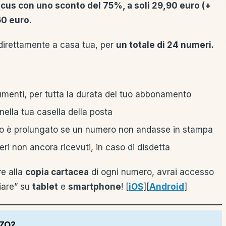
cus con uno sconto del 75%, a soli 29,90 euro (+
,60 euro.
i direttamente a casa tua, per
un totale di 24 numeri.
menti, per tutta la durata del tuo abbonamento
nella tua casella della posta
 è prolungato se un numero non andasse in stampa
eri non ancora ricevuti, in caso di disdetta
re alla
copia cartacea
di ogni numero, avrai accesso
iare” su
tablet
e
smartphone
! [
iOS
][
Android
]
ZZO?