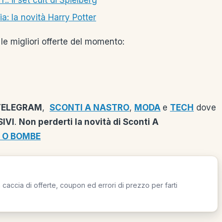
 il set cult di Spielberg
: la novità Harry Potter
le migliori offerte del momento:
TELEGRAM
,
SCONTI A NASTRO
,
MODA
e
TECH
dove
IVI
.
Non perderti la novità di Sconti A
 O BOMBE
caccia di offerte, coupon ed errori di prezzo per farti