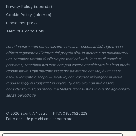
Privacy Policy (iubenda)
Cookie Policy (iubenda)
Disclaimer prezzi
Termini e condizioni
scontianastro.com non si assume nessuna responsabilità riguardo le
offerte segnalate all'interno del proprio sito, in quanto è da considerarsi
una semplice vetrina di offerte presenti nel web. In caso di qualsiasi
problema, scontianastro.com non può essere considerato in alcun modo
responsabile. Ogni marchio presente all'interno del sito, è utilizzato
esclusivamente a scopo illustrativo, non volendo infrangere in alcun
modo le leggi di Copyright in vigore. Questo sito non può essere
considerato in alcun modo una testata giornalistica in quanto aggiornato
senza periodicità.
© 2026 Sconti A Nastro — P.IVA 02553520228
Fatto con il ❤️ per chi ama risparmiare