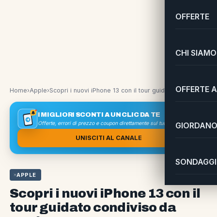
OFFERTE
CHI SIAMO
OFFERTE A
Home
›
Apple
›
Scopri i nuovi iPhone 13 con il tour guidato condiviso da Apple
I MIGLIORI SCONTI A UN CLIC DA TE
Offerte, errori di prezzo e coupon direttamente sul tuo smartphone
GIORDANO 
UNISCITI AL CANALE
SONDAGGI 
APPLE
Scopri i nuovi iPhone 13 con il
tour guidato condiviso da