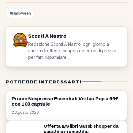
#Halloween
Sconti A Nastro
Redazione Sconti A Nastro: ogni giorno a
caccia di offerte, coupon ed errori di prezzo
per farti risparmiare.
POTREBBE INTERESSARTI
OFFERTE
Promo Nespresso Essential: Vertuo Pop a 69€
con 100 capsule
2 Agosto 2026
Offerta IBS libri Sassi: shopper da
spiaggia in omaggio