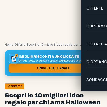
OFFERTE
CHI SIAMO
OFFERTE A
Home
›
Offerte
›
Scopri le 10 migliori idee regalo per chi ama Halloween
I MIGLIORI SCONTI A UN CLIC DA TE
Offerte, errori di prezzo e coupon direttamente sul tuo smartphone
GIORDANO 
UNISCITI AL CANALE
SONDAGGI 
OFFERTE
Scopri le 10 migliori idee
regalo per chi ama Halloween